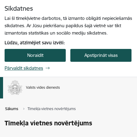
Pāriet uz lapas saturu
Sīkdatnes
Spied
lai meklētu
Enter
Lai šī tīmekļvietne darbotos, tā izmanto obligāti nepieciešamās
sīkdatnes. Ar Jūsu piekrišanu papildus šajā vietnē var tikt
izmantotas statistikas un sociālo mediju sīkdatnes.
Lūdzu, atzīmējiet savu izvēli:
Noraidīt
Apstiprināt visas
Pārvaldīt sīkdatnes
Sākums
Tīmekļa vietnes novērtējums
Tīmekļa vietnes novērtējums