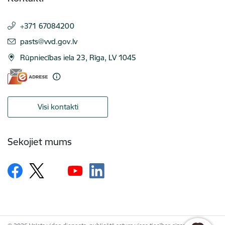
+371 67084200
E-pasts:
pasts@vvd.gov.lv
Rūpniecības iela 23, Rīga, LV 1045
Visi kontakti
Sekojiet mums