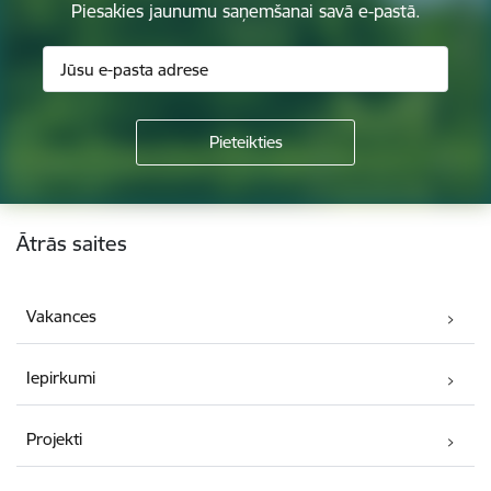
Piesakies jaunumu saņemšanai savā e-pastā.
Kājene
Ātrās saites
Vakances
Iepirkumi
Projekti