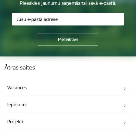
Piesakies jaunumu saņemšanai savā e-pastā.
Kājene
Ātrās saites
Vakances
Iepirkumi
Projekti