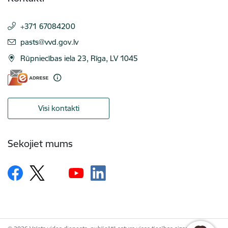
+371 67084200
E-pasts:
pasts@vvd.gov.lv
Rūpniecības iela 23, Rīga, LV 1045
Visi kontakti
Sekojiet mums