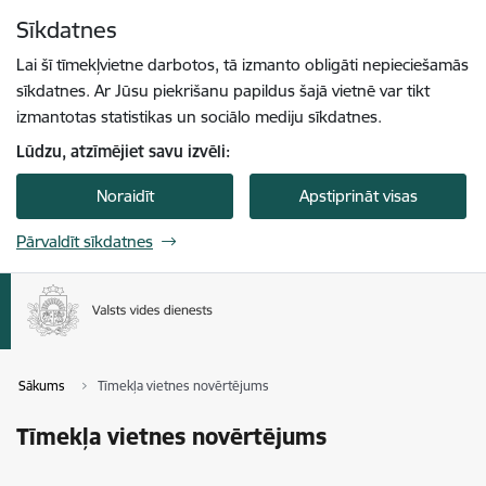
Pāriet uz lapas saturu
Sīkdatnes
Spied
lai meklētu
Enter
Lai šī tīmekļvietne darbotos, tā izmanto obligāti nepieciešamās
sīkdatnes. Ar Jūsu piekrišanu papildus šajā vietnē var tikt
izmantotas statistikas un sociālo mediju sīkdatnes.
Lūdzu, atzīmējiet savu izvēli:
Noraidīt
Apstiprināt visas
Pārvaldīt sīkdatnes
Sākums
Tīmekļa vietnes novērtējums
Tīmekļa vietnes novērtējums