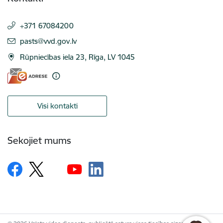
+371 67084200
E-pasts:
pasts@vvd.gov.lv
Rūpniecības iela 23, Rīga, LV 1045
Visi kontakti
Sekojiet mums