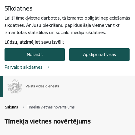
Pāriet uz lapas saturu
Sīkdatnes
Spied
lai meklētu
Enter
Lai šī tīmekļvietne darbotos, tā izmanto obligāti nepieciešamās
sīkdatnes. Ar Jūsu piekrišanu papildus šajā vietnē var tikt
izmantotas statistikas un sociālo mediju sīkdatnes.
Lūdzu, atzīmējiet savu izvēli:
Noraidīt
Apstiprināt visas
Pārvaldīt sīkdatnes
Sākums
Tīmekļa vietnes novērtējums
Tīmekļa vietnes novērtējums