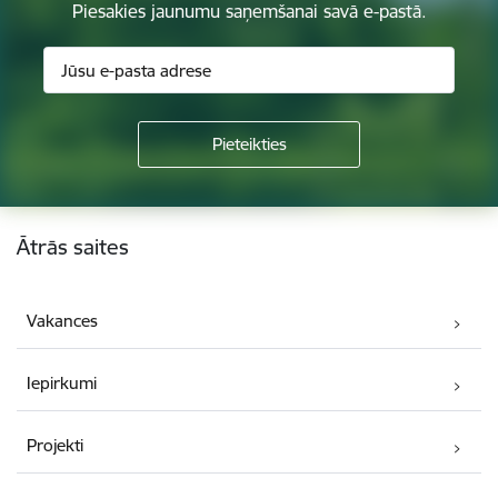
Piesakies jaunumu saņemšanai savā e-pastā.
Kājene
Ātrās saites
Vakances
Iepirkumi
Projekti