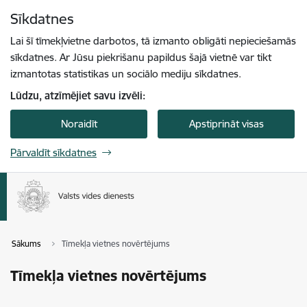
Pāriet uz lapas saturu
Sīkdatnes
Spied
lai meklētu
Enter
Lai šī tīmekļvietne darbotos, tā izmanto obligāti nepieciešamās
sīkdatnes. Ar Jūsu piekrišanu papildus šajā vietnē var tikt
izmantotas statistikas un sociālo mediju sīkdatnes.
Lūdzu, atzīmējiet savu izvēli:
Noraidīt
Apstiprināt visas
Pārvaldīt sīkdatnes
Sākums
Tīmekļa vietnes novērtējums
Tīmekļa vietnes novērtējums