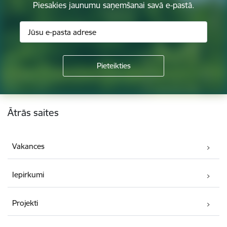
Piesakies jaunumu saņemšanai savā e-pastā.
Kājene
Ātrās saites
Vakances
Iepirkumi
Projekti