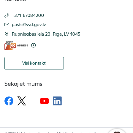
+371 67084200
E-pasts:
pasts@vvd.gov.lv
Rūpniecības iela 23, Rīga, LV 1045
Visi kontakti
Sekojiet mums