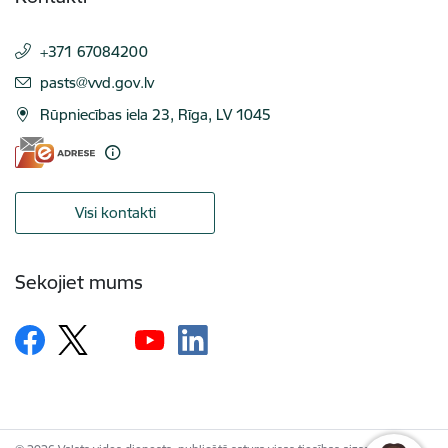
+371 67084200
E-pasts:
pasts@vvd.gov.lv
Rūpniecības iela 23, Rīga, LV 1045
Visi kontakti
Sekojiet mums