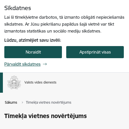
Pāriet uz lapas saturu
Sīkdatnes
Spied
lai meklētu
Enter
Lai šī tīmekļvietne darbotos, tā izmanto obligāti nepieciešamās
sīkdatnes. Ar Jūsu piekrišanu papildus šajā vietnē var tikt
izmantotas statistikas un sociālo mediju sīkdatnes.
Lūdzu, atzīmējiet savu izvēli:
Noraidīt
Apstiprināt visas
Pārvaldīt sīkdatnes
Sākums
Tīmekļa vietnes novērtējums
Tīmekļa vietnes novērtējums