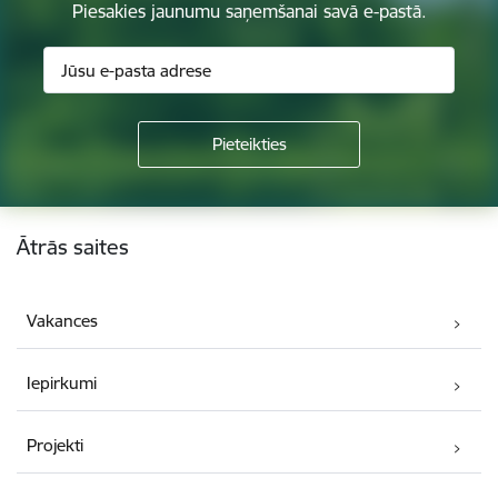
Piesakies jaunumu saņemšanai savā e-pastā.
Kājene
Ātrās saites
Vakances
Iepirkumi
Projekti