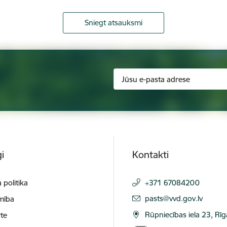
Sniegt atsauksmi
i
Kontakti
 politika
+371 67084200
E-pasts:
pasts@vvd.gov.lv
mība
Rūpniecības iela 23, Rī
te