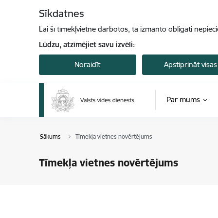
Pāriet uz lapas saturu
Sīkdatnes
Lai šī tīmekļvietne darbotos, tā izmanto obligāti nepiec
Lūdzu, atzīmējiet savu izvēli:
Noraidīt
Apstiprināt visas
Par mums
Sākums
Tīmekļa vietnes novērtējums
Tīmekļa vietnes novērtējums