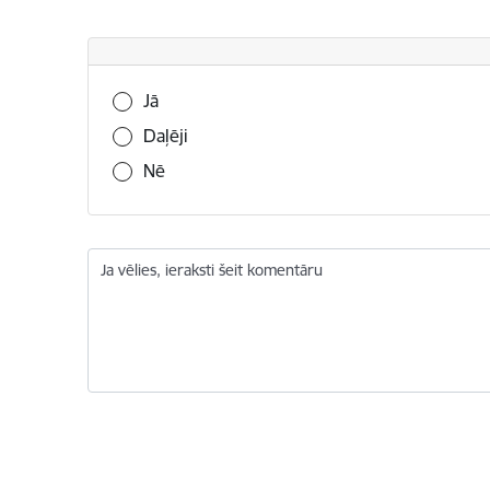
Vai šī informācija bija noderīga?
Jā
Daļēji
Nē
Ja vēlies, ieraksti šeit komentāru