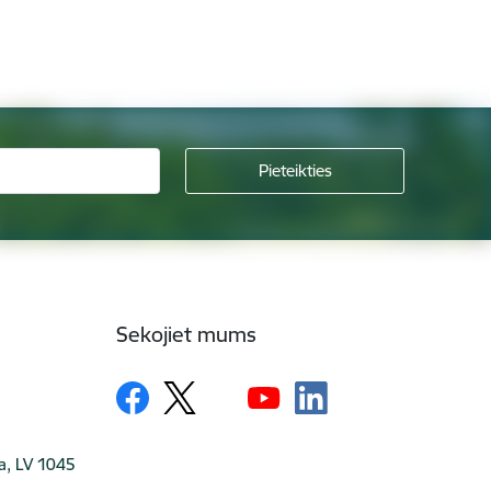
Sekojiet mums
ga, LV 1045