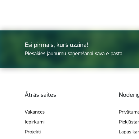
Esi pirmais, kurš uzzina!
Piesakies jaunumu saņemšanai savā e-pastā.
Kājene
Ātrās saites
Noderīg
Vakances
Privātuma
Iepirkumi
Piekļūsta
Projekti
Lapas kar