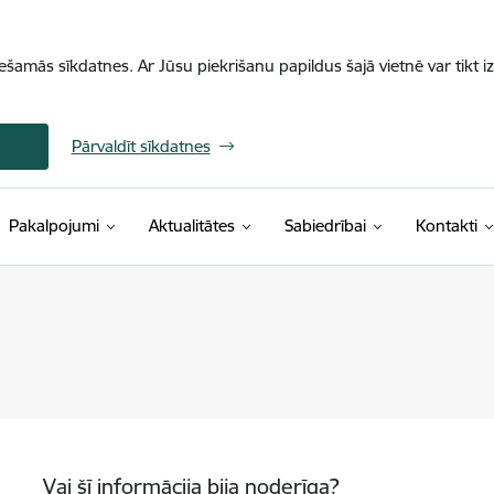
iešamās sīkdatnes. Ar Jūsu piekrišanu papildus šajā vietnē var tikt i
Pārvaldīt sīkdatnes
Pakalpojumi
Aktualitātes
Sabiedrībai
Kontakti
Vai šī informācija bija noderīga?