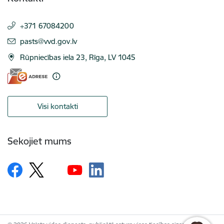
+371 67084200
E-pasts:
pasts@vvd.gov.lv
Rūpniecības iela 23, Rīga, LV 1045
Visi kontakti
Sekojiet mums