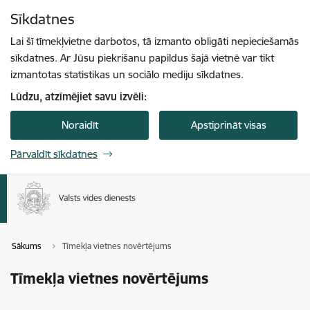
Pāriet uz lapas saturu
Sīkdatnes
Spied
lai meklētu
Enter
Lai šī tīmekļvietne darbotos, tā izmanto obligāti nepieciešamās
sīkdatnes. Ar Jūsu piekrišanu papildus šajā vietnē var tikt
izmantotas statistikas un sociālo mediju sīkdatnes.
Lūdzu, atzīmējiet savu izvēli:
Noraidīt
Apstiprināt visas
Pārvaldīt sīkdatnes
Sākums
Tīmekļa vietnes novērtējums
Tīmekļa vietnes novērtējums