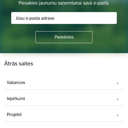
Piesakies jaunumu saņemšanai savā e-pastā.
Kājene
Ātrās saites
Vakances
Iepirkumi
Projekti