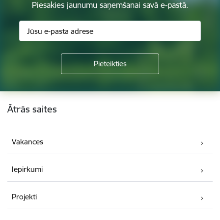
Piesakies jaunumu saņemšanai savā e-pastā.
Kājene
Ātrās saites
Vakances
Iepirkumi
Projekti