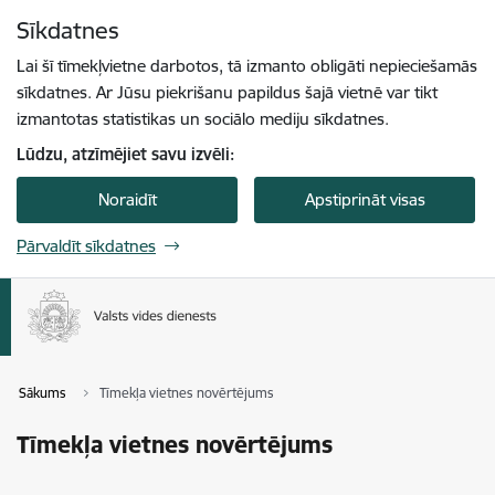
Pāriet uz lapas saturu
Sīkdatnes
Spied
lai meklētu
Enter
Lai šī tīmekļvietne darbotos, tā izmanto obligāti nepieciešamās
sīkdatnes. Ar Jūsu piekrišanu papildus šajā vietnē var tikt
izmantotas statistikas un sociālo mediju sīkdatnes.
Lūdzu, atzīmējiet savu izvēli:
Noraidīt
Apstiprināt visas
Pārvaldīt sīkdatnes
Sākums
Tīmekļa vietnes novērtējums
Tīmekļa vietnes novērtējums