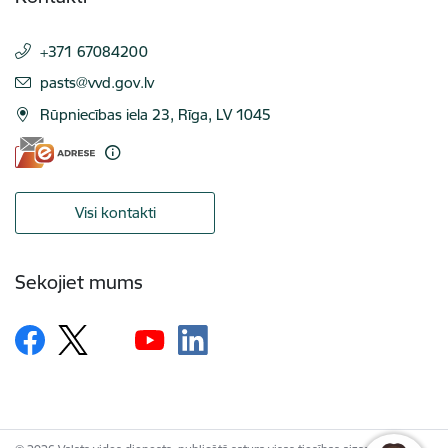
+371 67084200
E-pasts:
pasts@vvd.gov.lv
Rūpniecības iela 23, Rīga, LV 1045
Visi kontakti
Sekojiet mums