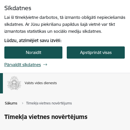
Pāriet uz lapas saturu
Sīkdatnes
Spied
lai meklētu
Enter
Lai šī tīmekļvietne darbotos, tā izmanto obligāti nepieciešamās
sīkdatnes. Ar Jūsu piekrišanu papildus šajā vietnē var tikt
izmantotas statistikas un sociālo mediju sīkdatnes.
Lūdzu, atzīmējiet savu izvēli:
Noraidīt
Apstiprināt visas
Pārvaldīt sīkdatnes
Sākums
Tīmekļa vietnes novērtējums
Tīmekļa vietnes novērtējums