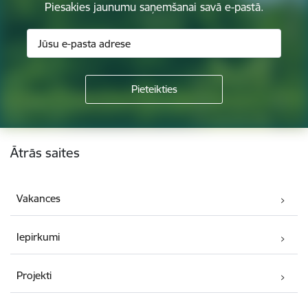
Piesakies jaunumu saņemšanai savā e-pastā.
Kājene
Ātrās saites
Vakances
Iepirkumi
Projekti