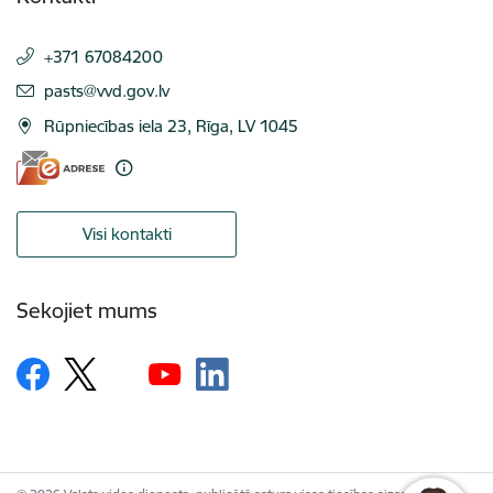
+371 67084200
E-pasts:
pasts@vvd.gov.lv
Rūpniecības iela 23, Rīga, LV 1045
Visi kontakti
Sekojiet mums