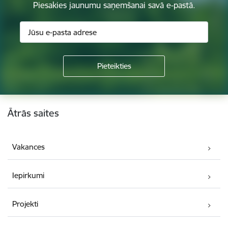
Piesakies jaunumu saņemšanai savā e-pastā.
Kājene
Ātrās saites
Vakances
Iepirkumi
Projekti