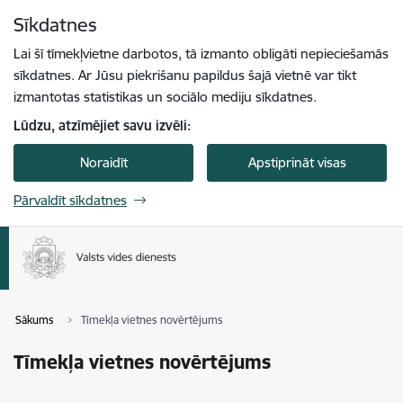
Pāriet uz lapas saturu
Sīkdatnes
Spied
lai meklētu
Enter
Lai šī tīmekļvietne darbotos, tā izmanto obligāti nepieciešamās
sīkdatnes. Ar Jūsu piekrišanu papildus šajā vietnē var tikt
izmantotas statistikas un sociālo mediju sīkdatnes.
Lūdzu, atzīmējiet savu izvēli:
Noraidīt
Apstiprināt visas
Pārvaldīt sīkdatnes
Sākums
Tīmekļa vietnes novērtējums
Tīmekļa vietnes novērtējums