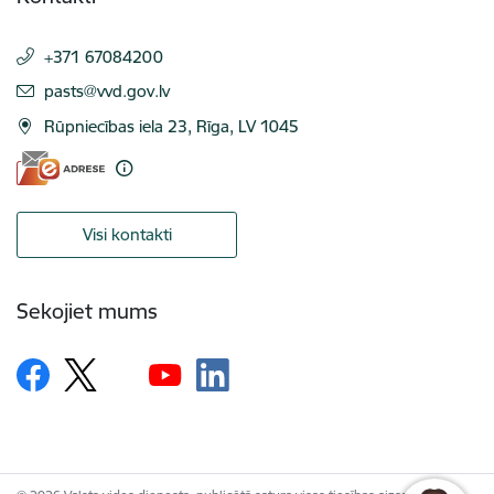
+371 67084200
E-pasts:
pasts@vvd.gov.lv
Rūpniecības iela 23, Rīga, LV 1045
Visi kontakti
Sekojiet mums