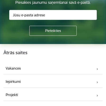
Piesakies jaunumu saņemšanai savā e-pastā.
Kājene
Ātrās saites
Vakances
Iepirkumi
Projekti