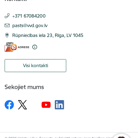
+371 67084200
E-pasts:
pasts@vvd.gov.lv
Rūpniecības iela 23, Rīga, LV 1045
Visi kontakti
Sekojiet mums