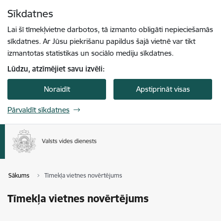
Pāriet uz lapas saturu
Sīkdatnes
Spied
lai meklētu
Enter
Lai šī tīmekļvietne darbotos, tā izmanto obligāti nepieciešamās
sīkdatnes. Ar Jūsu piekrišanu papildus šajā vietnē var tikt
izmantotas statistikas un sociālo mediju sīkdatnes.
Lūdzu, atzīmējiet savu izvēli:
Noraidīt
Apstiprināt visas
Pārvaldīt sīkdatnes
Sākums
Tīmekļa vietnes novērtējums
Tīmekļa vietnes novērtējums