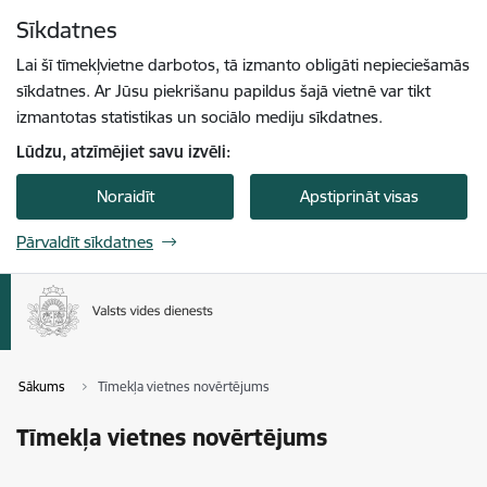
Pāriet uz lapas saturu
Sīkdatnes
Spied
lai meklētu
Enter
Lai šī tīmekļvietne darbotos, tā izmanto obligāti nepieciešamās
sīkdatnes. Ar Jūsu piekrišanu papildus šajā vietnē var tikt
izmantotas statistikas un sociālo mediju sīkdatnes.
Lūdzu, atzīmējiet savu izvēli:
Noraidīt
Apstiprināt visas
Pārvaldīt sīkdatnes
Sākums
Tīmekļa vietnes novērtējums
Tīmekļa vietnes novērtējums