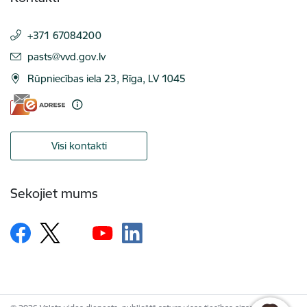
+371 67084200
E-pasts:
pasts@vvd.gov.lv
Rūpniecības iela 23, Rīga, LV 1045
Visi kontakti
Sekojiet mums