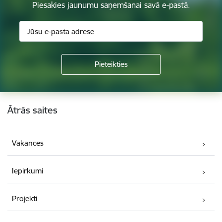
Piesakies jaunumu saņemšanai savā e-pastā.
Kājene
Ātrās saites
Vakances
Iepirkumi
Projekti