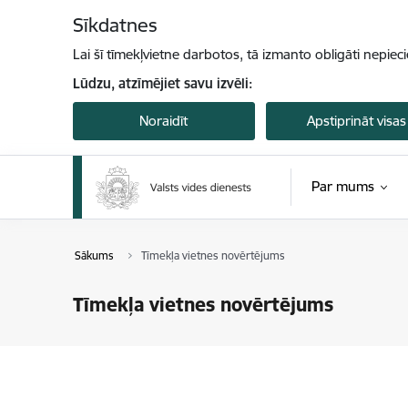
Pāriet uz lapas saturu
Sīkdatnes
Lai šī tīmekļvietne darbotos, tā izmanto obligāti nepiec
Lūdzu, atzīmējiet savu izvēli:
Noraidīt
Apstiprināt visas
Par mums
Sākums
Tīmekļa vietnes novērtējums
Tīmekļa vietnes novērtējums