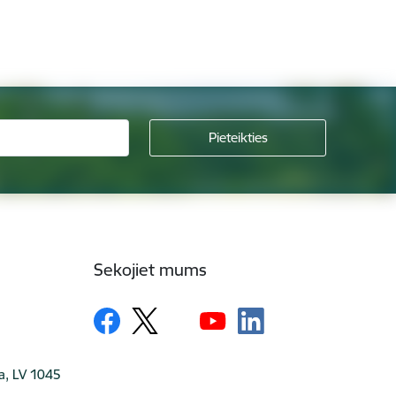
Sekojiet mums
ga, LV 1045