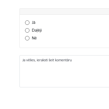
Vai šī informācija bija noderīga?
Jā
Daļēji
Nē
Ja vēlies, ieraksti šeit komentāru