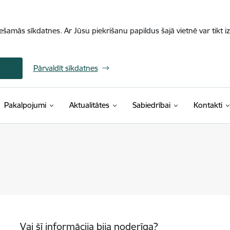
iešamās sīkdatnes. Ar Jūsu piekrišanu papildus šajā vietnē var tikt i
Pārvaldīt sīkdatnes
Pakalpojumi
Aktualitātes
Sabiedrībai
Kontakti
Vai šī informācija bija noderīga?