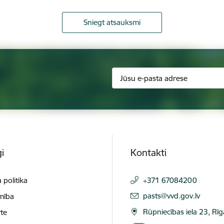
Sniegt atsauksmi
i
Kontakti
 politika
+371 67084200
E-pasts:
pasts@vvd.gov.lv
mība
Rūpniecības iela 23, Rī
te