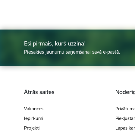
Esi pirmais, kurš uzzina!
Piesakies jaunumu saņemšanai savā e-pastā.
Kājene
Ātrās saites
Noderīg
Vakances
Privātuma
Iepirkumi
Piekļūsta
Projekti
Lapas kar