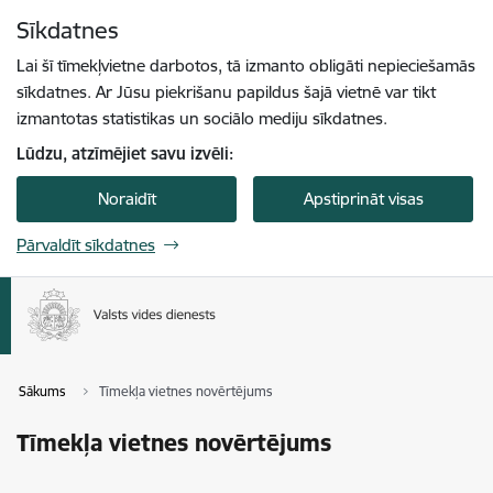
Pāriet uz lapas saturu
Sīkdatnes
Spied
lai meklētu
Enter
Lai šī tīmekļvietne darbotos, tā izmanto obligāti nepieciešamās
sīkdatnes. Ar Jūsu piekrišanu papildus šajā vietnē var tikt
izmantotas statistikas un sociālo mediju sīkdatnes.
Lūdzu, atzīmējiet savu izvēli:
Noraidīt
Apstiprināt visas
Pārvaldīt sīkdatnes
Sākums
Tīmekļa vietnes novērtējums
Tīmekļa vietnes novērtējums