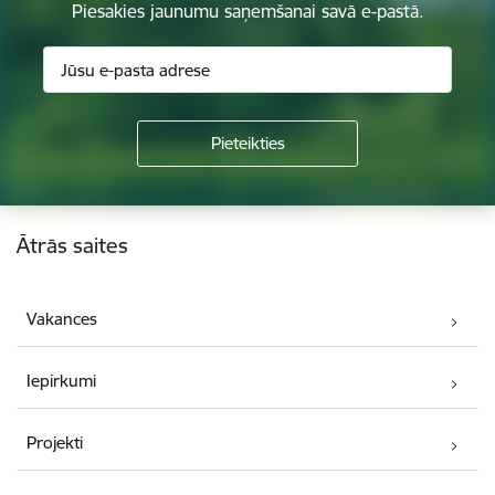
Piesakies jaunumu saņemšanai savā e-pastā.
Kājene
Ātrās saites
Vakances
Iepirkumi
Projekti