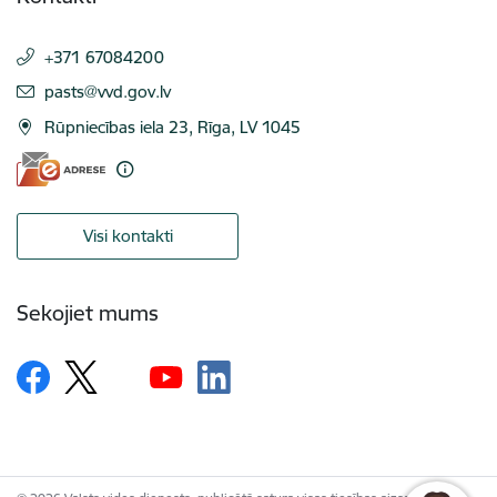
+371 67084200
E-pasts:
pasts@vvd.gov.lv
Rūpniecības iela 23, Rīga, LV 1045
Visi kontakti
Sekojiet mums