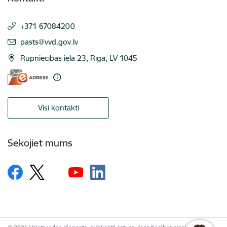
+371 67084200
E-pasts:
pasts@vvd.gov.lv
Rūpniecības iela 23, Rīga, LV 1045
Visi kontakti
Sekojiet mums