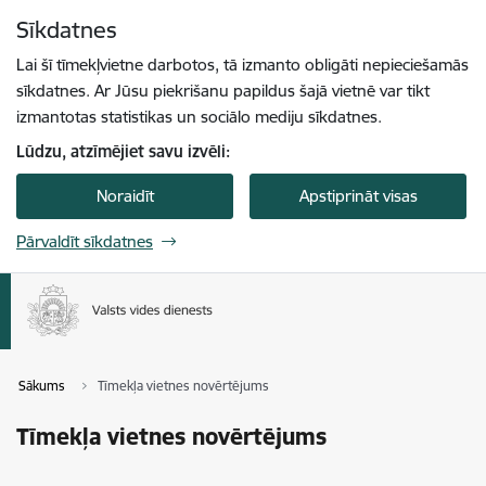
Pāriet uz lapas saturu
Sīkdatnes
Spied
lai meklētu
Enter
Lai šī tīmekļvietne darbotos, tā izmanto obligāti nepieciešamās
sīkdatnes. Ar Jūsu piekrišanu papildus šajā vietnē var tikt
izmantotas statistikas un sociālo mediju sīkdatnes.
Lūdzu, atzīmējiet savu izvēli:
Noraidīt
Apstiprināt visas
Pārvaldīt sīkdatnes
Sākums
Tīmekļa vietnes novērtējums
Tīmekļa vietnes novērtējums