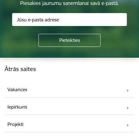
Piesakies jaunumu saņemšanai savā e-pastā.
Kājene
Ātrās saites
Vakances
Iepirkumi
Projekti