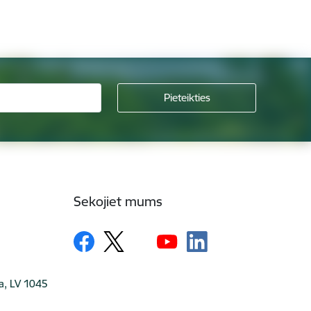
Sekojiet mums
ga, LV 1045