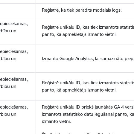
Reģistrē, ka tiek parādīts modālais logs.
nepieciešamas,
Reģistrē unikālu ID, kas tiek izmantots statist
arbību un
par to, kā apmeklētājs izmanto vietni.
nepieciešamas,
arbību un
Izmanto Google Analytics, lai samazinātu piep
nepieciešamas,
Reģistrē unikālu ID, kas tiek izmantots statist
arbību un
par to, kā apmeklētājs izmanto vietni.
nepieciešamas,
Reģistrē unikālu ID priekš jaunākās GA 4 versij
arbību un
izmantots statistisko datu iegūšanai par to, k
izmanto vietni.