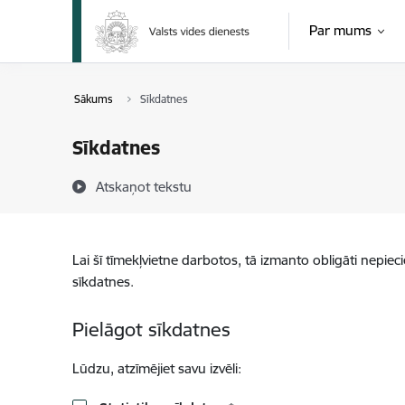
Pāriet uz lapas saturu
Par mums
Sākums
Sīkdatnes
Sīkdatnes
Atskaņot tekstu
Lai šī tīmekļvietne darbotos, tā izmanto obligāti nepiec
sīkdatnes.
Pielāgot sīkdatnes
Lūdzu, atzīmējiet savu izvēli: