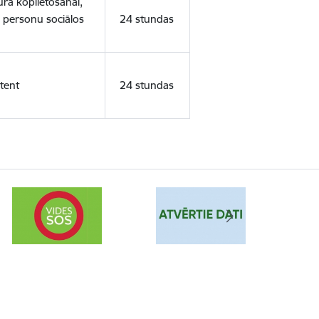
ura koplietošanai,
o personu sociālos
24 stundas
tent
24 stundas