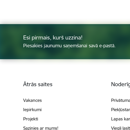
Esi pirmais, kurš uzzina!
Piesakies jaunumu saņemšanai savā e-pastā.
Kājene
Ātrās saites
Noderīg
Vakances
Privātuma
Iepirkumi
Piekļūsta
Projekti
Lapas kar
Sazinies ar mums!
Viegli lasī