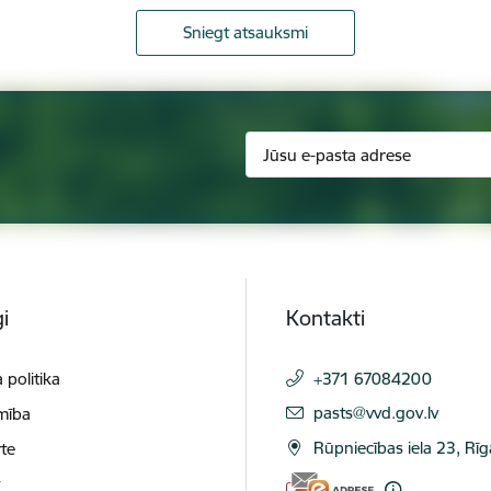
Sniegt atsauksmi
i
Kontakti
 politika
+371 67084200
E-pasts:
pasts@vvd.gov.lv
mība
Rūpniecības iela 23, Rī
te
t