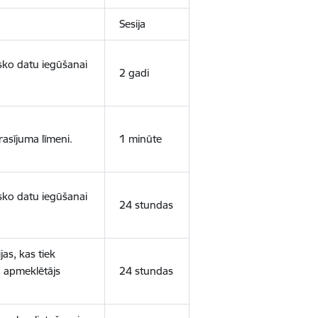
Sesija
isko datu iegūšanai
2 gadi
rasījuma līmeni.
1 minūte
isko datu iegūšanai
24 stundas
as, kas tiek
ā apmeklētājs
24 stundas