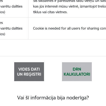
es
Šīs sīkdatnes ir paredzētas tādu vietņu un sat
varētu dalīties
kas jūs interesē mūsu vietnē, izmantojot treš
los)
tīklus vai citas vietnes.
es
varētu dalīties
Cookie is needed for all users for sharing con
los)
Vai šī informācija bija noderīga?