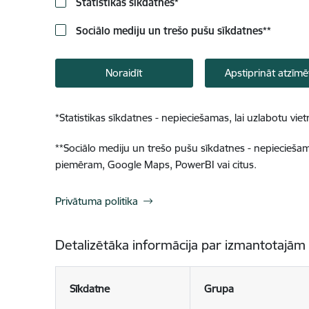
Statistikas sīkdatnes
*
Sociālo mediju un trešo pušu sīkdatnes
**
Noraidīt
Apstiprināt atzīmē
*
Statistikas sīkdatnes - nepieciešamas, lai uzlabotu v
**
Sociālo mediju un trešo pušu sīkdatnes - nepieciešamas
piemēram, Google Maps, PowerBI vai citus.
Privātuma politika
Detalizētāka informācija par izmantotajām
Sīkdatne
Grupa