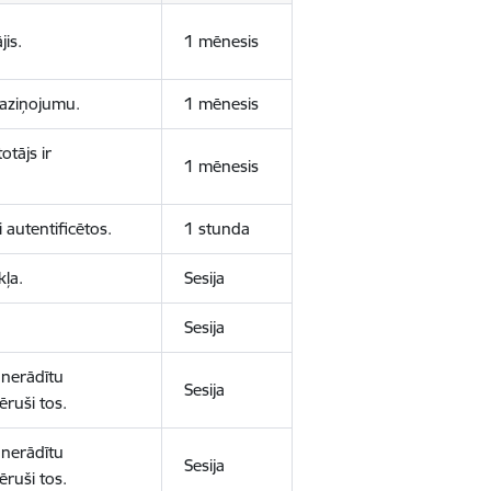
jis.
1 mēnesis
 paziņojumu.
1 mēnesis
otājs ir
1 mēnesis
 autentificētos.
1 stunda
kļa.
Sesija
Sesija
 nerādītu
Sesija
ēruši tos.
 nerādītu
Sesija
ēruši tos.