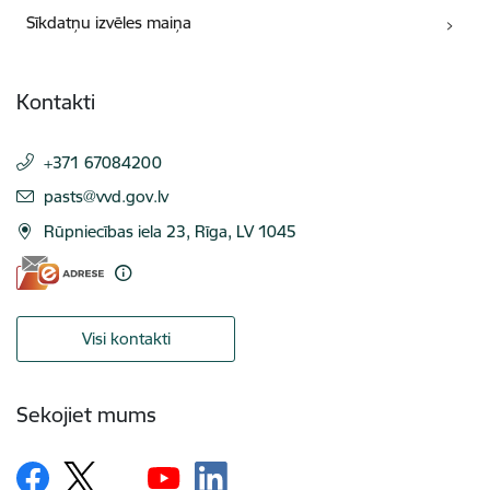
Sīkdatņu izvēles maiņa
Kontakti
+371 67084200
E-pasts:
pasts@vvd.gov.lv
Rūpniecības iela 23, Rīga, LV 1045
Visi kontakti
Sekojiet mums