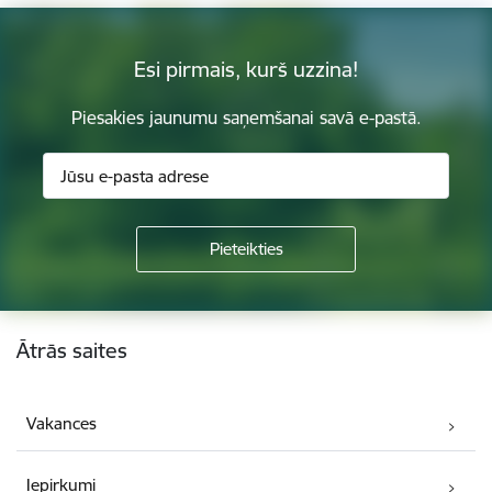
Esi pirmais, kurš uzzina!
Piesakies jaunumu saņemšanai savā e-pastā.
Kājene
Ātrās saites
Vakances
Iepirkumi