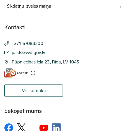
Sīkdatņu izvēles maiņa
Kontakti
+371 67084200
E-pasts:
pasts@vvd.gov.lv
Rūpniecības iela 23, Rīga, LV 1045
Visi kontakti
Sekojiet mums