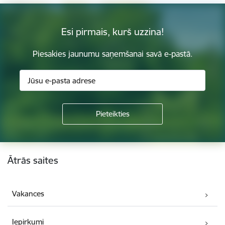
Esi pirmais, kurš uzzina!
Piesakies jaunumu saņemšanai savā e-pastā.
Kājene
Ātrās saites
Vakances
Iepirkumi