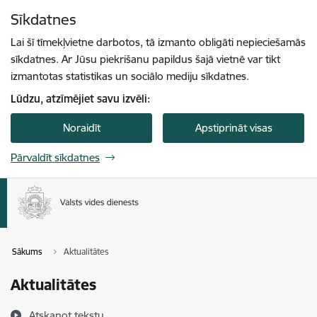
Pāriet uz lapas saturu
Sīkdatnes
Spied
lai meklētu
Enter
Lai šī tīmekļvietne darbotos, tā izmanto obligāti nepieciešamās
sīkdatnes. Ar Jūsu piekrišanu papildus šajā vietnē var tikt
izmantotas statistikas un sociālo mediju sīkdatnes.
Lūdzu, atzīmējiet savu izvēli:
Noraidīt
Apstiprināt visas
Pārvaldīt sīkdatnes
Sākums
Aktualitātes
Aktualitātes
Atskaņot tekstu