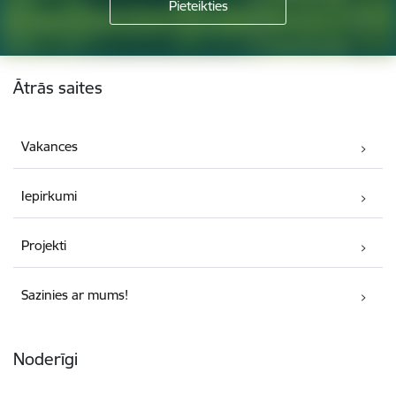
Kājene
Ātrās saites
Vakances
Iepirkumi
Projekti
Sazinies ar mums!
Noderīgi