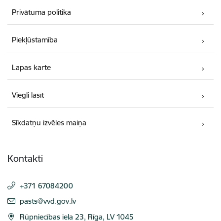
Privātuma politika
Piekļūstamība
Lapas karte
Viegli lasīt
Sīkdatņu izvēles maiņa
Kontakti
+371 67084200
E-pasts:
pasts@vvd.gov.lv
Rūpniecības iela 23, Rīga, LV 1045