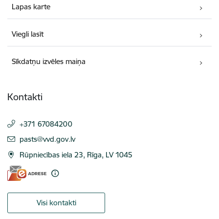
Lapas karte
Viegli lasīt
Sīkdatņu izvēles maiņa
Kontakti
+371 67084200
E-pasts:
pasts@vvd.gov.lv
Rūpniecības iela 23, Rīga, LV 1045
Visi kontakti