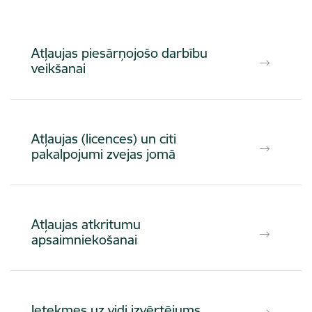
Atļaujas piesārņojošo darbību
veikšanai
Atļaujas (licences) un citi
pakalpojumi zvejas jomā
Atļaujas atkritumu
apsaimniekošanai
Ietekmes uz vidi izvērtējums