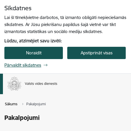
Pāriet uz lapas saturu
Sīkdatnes
Spied
lai meklētu
Enter
Lai šī tīmekļvietne darbotos, tā izmanto obligāti nepieciešamās
sīkdatnes. Ar Jūsu piekrišanu papildus šajā vietnē var tikt
izmantotas statistikas un sociālo mediju sīkdatnes.
Lūdzu, atzīmējiet savu izvēli:
Noraidīt
Apstiprināt visas
Pārvaldīt sīkdatnes
Sākums
Pakalpojumi
Pakalpojumi