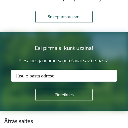
Sniegt atsauksmi
Esi pirmais, kurš uzzina!
Piesakies jaunumu saņemšanai savā e-pastā.
Kājene
Ātrās saites