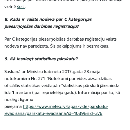
vietnē
šeit
.
8. Kāda ir valsts nodeva par C kategorijas
piesārņojošas darbības reģistrāciju?
Par C kategorijas piesārņojošas darbības reģistāciju valsts
nodeva nav paredzēta. Šis pakalpojums ir bezmaksas.
9. Kā iesniegt statistikas pārskatu?
Saskaņā ar Ministru kabineta 2017.gada 23.maija
noteikumiem Nr. 271 "Noteikumi par vides aizsardzības
oficiālās statistikas veidlapām"statistikas pārskati jāiesniedz
līdz 1.martam ( par iepriekšējo gadu). Informācija par to, kā
noslēgt līgumu,
pieejama
https://www.meteo.lv/lapas/vide/parskatu-
ievadisana/parskatu-ievadisana?id=1039&nid=376