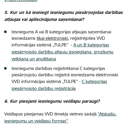
5. Kur un kā iesniegt iesniegumu piesārņojošas darbības
atļaujas vai apliecinājuma saņemšanai?
Iesniegums A vai B kategorijas atļaujas saņemšanai
iesniedzams
tikai elektroniski
, reģistrējoties VVD
informācijas sistēmā „TULPE” -
A un B kategorijas
piesārņojošo darbību atļauju izsniegšana, grozījumu
veikšana un anulēšana
Iesniegums darbības reģistrēšanai C kategorijas
piesārņojošu darbību reģistrā iesniedzams elektroniski
VVD informācijas sistēmā „TULPE” -
C kategorijas
piesārņojošo darbību reģistrācija
6. Kur pieejami iesniegumu veidlapu paraugi?
Veidlapas pieejamas VVD tīmekļa vietnes sadaļā
“Atskaišu,
iesniegumu un veidlapu formas”