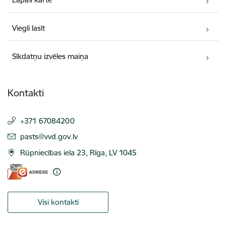
Viegli lasīt
Sīkdatņu izvēles maiņa
Kontakti
+371 67084200
E-pasts:
pasts@vvd.gov.lv
Rūpniecības iela 23, Rīga, LV 1045
Visi kontakti