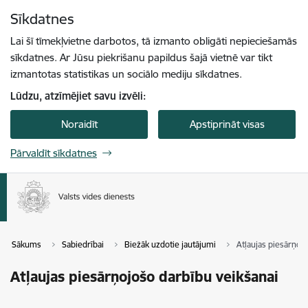
Pāriet uz lapas saturu
Sīkdatnes
Spied
lai meklētu
Enter
Lai šī tīmekļvietne darbotos, tā izmanto obligāti nepieciešamās
sīkdatnes. Ar Jūsu piekrišanu papildus šajā vietnē var tikt
izmantotas statistikas un sociālo mediju sīkdatnes.
Lūdzu, atzīmējiet savu izvēli:
Noraidīt
Apstiprināt visas
Pārvaldīt sīkdatnes
Sākums
Sabiedrībai
Biežāk uzdotie jautājumi
Atļaujas piesārņoj
Atļaujas piesārņojošo darbību veikšanai