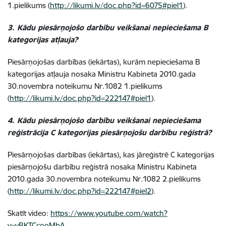
1.pielikums (
http://likumi.lv/doc.php?id=6075#piel1
).
3. Kādu piesārņojošo darbību veikšanai nepieciešama B
kategorijas atļauja?
Piesārņojošas darbības (iekārtas), kurām nepieciešama B
kategorijas atļauja nosaka Ministru Kabineta 2010.gada
30.novembra noteikumu Nr.1082 1.pielikums
(
http://likumi.lv/doc.php?id=222147#piel1
).
4. Kādu piesārņojošo darbību veikšanai nepieciešama
reģistrācija C kategorijas piesārņojošu darbību reģistrā?
Piesārņojošas darbības (iekārtas), kas jāreģistrē C kategorijas
piesārņojošu darbību reģistrā nosaka Ministru Kabineta
2010.gada 30.novembra noteikumu Nr.1082 2.pielikums
(
http://likumi.lv/doc.php?id=222147#piel2
).
Skatīt video:
https://www.youtube.com/watch?
v=vBKTCcooMbA