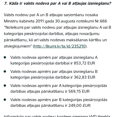
7. Kāda ir valsts nodeva par A vai B atļaujas izsniegšanu?
Valsts nodevu par A un B atļaujas saņemšanu nosaka
Ministru kabineta 2011.gada 30.augusta noteikumi Nr.666
"Noteikumi par valsts nodevu par atļaujas izsniegšanu A vai B
kategorijas piesārņojošai darbībai, atļaujas nosacījumu
pārskatīšanu, kā arī valsts nodevas maksāšanas kārtību un
atvieglojumiem" (
http://likumi.lv/ta/id/235210
).
Valsts nodevas apmērs par atļaujas izsniegšanu A
kategorijas piesārņojošai darbībai ir 853,72 EUR
Valsts nodevas apmērs par atļaujas izsniegšanu B
kategorijas piesārņojošai darbībai ir 362,83 EUR
Valsts nodevas apmērs par A kategorijas piesārņojošās
darbības atļaujas pārskatīšanu ir 569,15 EUR
Valsts nodevas apmērs par B kategorijas piesārņojošās
darbības atļaujas pārskatīšanu ir 249,00
EUR
.
Informācija par valsts nodevu kontiem pieejama VVD tīmekļa