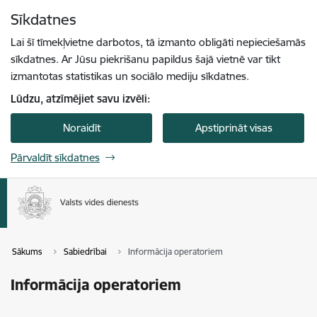
Pāriet uz lapas saturu
Sīkdatnes
Spied
lai meklētu
Enter
Lai šī tīmekļvietne darbotos, tā izmanto obligāti nepieciešamās
sīkdatnes. Ar Jūsu piekrišanu papildus šajā vietnē var tikt
izmantotas statistikas un sociālo mediju sīkdatnes.
Lūdzu, atzīmējiet savu izvēli:
Noraidīt
Apstiprināt visas
Pārvaldīt sīkdatnes
Sākums
Sabiedrībai
Informācija operatoriem
Informācija operatoriem