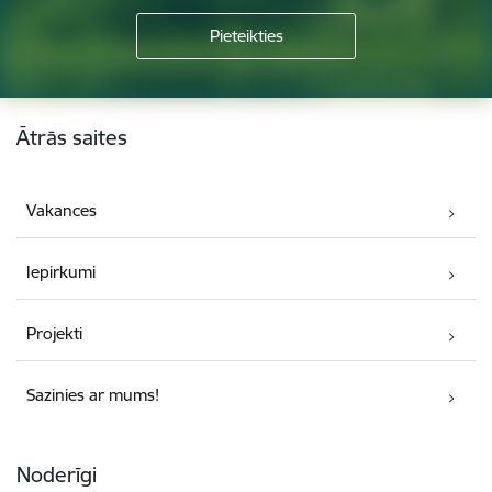
Kājene
Ātrās saites
Vakances
Iepirkumi
Projekti
Sazinies ar mums!
Noderīgi