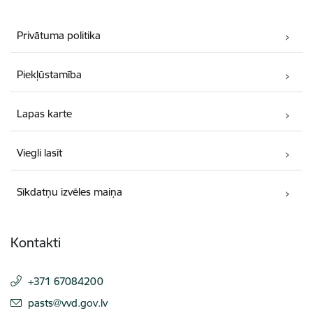
Privātuma politika
Piekļūstamība
Lapas karte
Viegli lasīt
Sīkdatņu izvēles maiņa
Kontakti
+371 67084200
E-pasts:
pasts@vvd.gov.lv