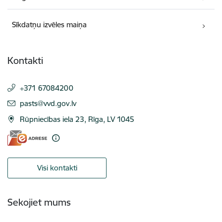
Sīkdatņu izvēles maiņa
Kontakti
+371 67084200
E-pasts:
pasts@vvd.gov.lv
Rūpniecības iela 23, Rīga, LV 1045
Visi kontakti
Sekojiet mums