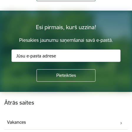
Esi pirmais, kurš uzzina!
Piesakies jaunumu saņemšanai savā e-pastā.
Kājene
Ātrās saites
Vakances