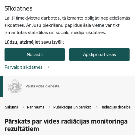
Pāriet uz lapas saturu
Sīkdatnes
Spied
lai meklētu
Enter
Lai šī tīmekļvietne darbotos, tā izmanto obligāti nepieciešamās
sīkdatnes. Ar Jūsu piekrišanu papildus šajā vietnē var tikt
izmantotas statistikas un sociālo mediju sīkdatnes.
Lūdzu, atzīmējiet savu izvēli:
Noraidīt
Apstiprināt visas
Pārvaldīt sīkdatnes
Sākums
Par mums
Publikācijas un pārskati
Radiācijas drošības 
Pārskats par vides radiācijas monitoringa
rezultātiem