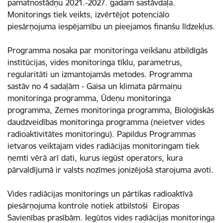
pamatnostādņu 2021.-2027. gadam sastāvdaļa.
Monitorings tiek veikts, izvērtējot potenciālo
piesārņojuma iespējamību un pieejamos finanšu līdzekļus.
Programma nosaka par monitoringa veikšanu atbildīgās
institūcijas, vides monitoringa tīklu, parametrus,
regularitāti un izmantojamās metodes. Programma
sastāv no 4 sadaļām - Gaisa un klimata pārmaiņu
monitoringa programma, Ūdeņu monitoringa
programma, Zemes monitoringa programma, Bioloģiskās
daudzveidības monitoringa programma (neietver vides
radioaktivitātes monitoringu). Papildus Programmas
ietvaros veiktajam vides radiācijas monitoringam tiek
ņemti vērā arī dati, kurus iegūst operators, kura
pārvaldījumā ir valsts nozīmes jonizējošā starojuma avoti.
Vides radiācijas monitorings un pārtikas radioaktīvā
piesārņojuma kontrole notiek atbilstoši Eiropas
Savienības prasībām. Iegūtos vides radiācijas monitoringa