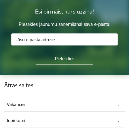
Esi pirmais, kurš uzzina!
Piesakies jaunumu saņemšanai savā e-pastā.
Kājene
Ātrās saites
Vakances
Iepirkumi