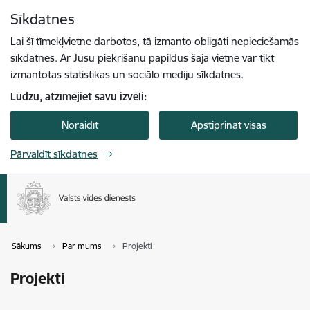
Pāriet uz lapas saturu
Sīkdatnes
Spied
lai meklētu
Enter
Lai šī tīmekļvietne darbotos, tā izmanto obligāti nepieciešamās
sīkdatnes. Ar Jūsu piekrišanu papildus šajā vietnē var tikt
izmantotas statistikas un sociālo mediju sīkdatnes.
Lūdzu, atzīmējiet savu izvēli:
Noraidīt
Apstiprināt visas
Pārvaldīt sīkdatnes
Sākums
Par mums
Projekti
Projekti