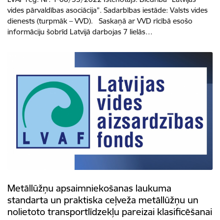
vides pārvaldības asociācija”. Sadarbības iestāde: Valsts vides
dienests (turpmāk – VVD). Saskaņā ar VVD rīcībā esošo
informāciju šobrīd Latvijā darbojas 7 lielās…
Metāllūžņu apsaimniekošanas laukuma
standarta un praktiska ceļveža metāllūžņu un
nolietoto transportlīdzekļu pareizai klasificēšanai