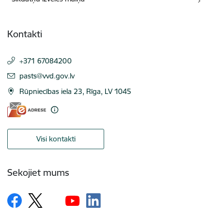
Kontakti
+371 67084200
E-pasts:
pasts@vvd.gov.lv
Rūpniecības iela 23, Rīga, LV 1045
Visi kontakti
Sekojiet mums