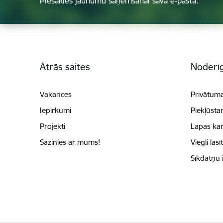
Piesakies jaunumu saņemšanai savā e-pastā.
Kājene
Ātrās saites
Noderīg
Vakances
Privātuma
Iepirkumi
Piekļūsta
Projekti
Lapas kar
Sazinies ar mums!
Viegli lasī
Sīkdatņu 