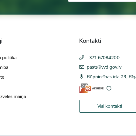
i
Kontakti
 politika
+371 67084200
E-pasts:
pasts@vvd.gov.lv
mība
Rūpniecības iela 23, Rī
te
t
izvēles maiņa
Visi kontakti