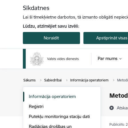
Pāriet uz lapas saturu
Sīkdatnes
Lai šī tīmekļvietne darbotos, tā izmanto obligāti nepiec
Lūdzu, atzīmējiet savu izvēli:
Noraidīt
Apstiprināt visas
Par mums
Sākums
Sabiedrībai
Informācija operatoriem
Metodis
Metodi
Informācija operatoriem
Reģistri
Atska
Putekļu monitoringa staciju dati
Publicēts: 
Radiācijas drošības un