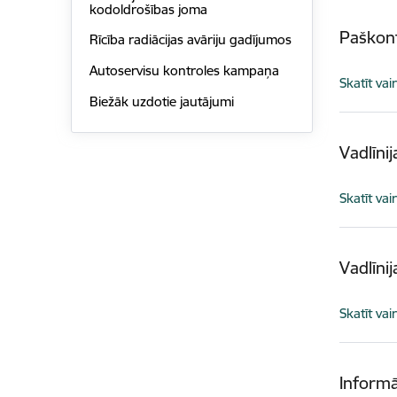
kodoldrošības joma
Paškont
Rīcība radiācijas avāriju gadījumos
Autoservisu kontroles kampaņa
Skatīt vai
Biežāk uzdotie jautājumi
Vadlīnij
Skatīt vai
Vadlīni
Skatīt vai
Informā