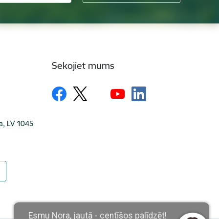
Sekojiet mums
ga, LV 1045
Esmu Nora, jautā - centīšos palīdzēt!