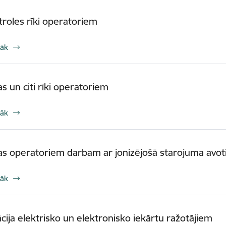
roles rīki operatoriem
rāk
as un citi rīki operatoriem
rāk
jas operatoriem darbam ar jonizējošā starojuma avo
rāk
cija elektrisko un elektronisko iekārtu ražotājiem