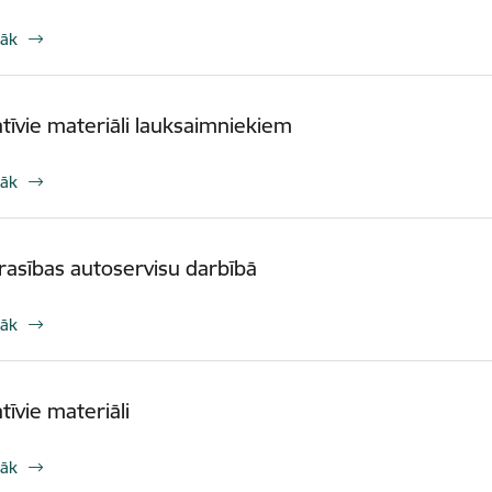
rāk
tīvie materiāli lauksaimniekiem
rāk
rasības autoservisu darbībā
rāk
tīvie materiāli
rāk