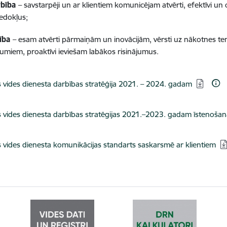
rbība
– savstarpēji un ar klientiem komunicējam atvērti, efektīvi un c
iedokļus;
tība
– esam atvērti pārmaiņām un inovācijām, vērsti uz nākotnes 
ājumiem, proaktīvi ieviešam labākos risinājumus.
dēt:
s vides dienesta darbības stratēģija 2021. – 2024. gadam
dēt:
s vides dienesta darbības stratēgijas 2021.–2023. gadam īstenošan
dēt:
s vides dienesta komunikācijas standarts saskarsmē ar klientiem