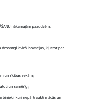
ABĀŠANU nākamajām paaudzēm.
drosmīgi ievieš inovācijas, kļūstot par
em un rīcības sekām;
atoti un samērīgi;
darbinieki, kuri nepārtraukti mācās un