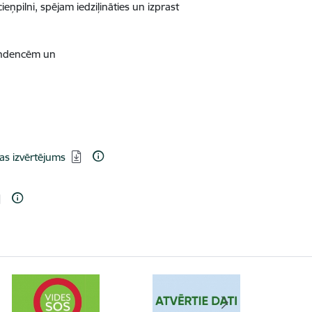
ieņpilni, spējam iedziļināties un izprast
tendencēm un
as izvērtējums