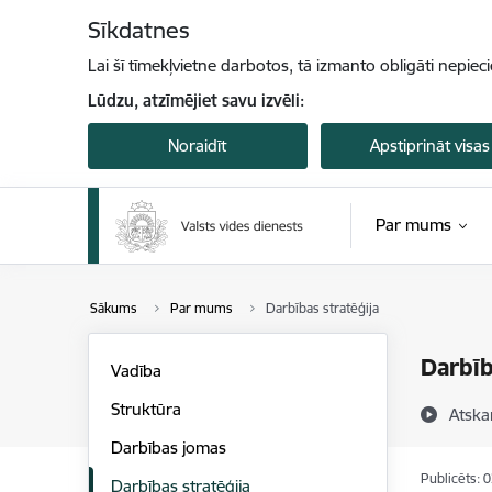
Pāriet uz lapas saturu
Sīkdatnes
Lai šī tīmekļvietne darbotos, tā izmanto obligāti nepiec
Lūdzu, atzīmējiet savu izvēli:
Noraidīt
Apstiprināt visas
Par mums
Sākums
Par mums
Darbības stratēģija
Darbīb
Vadība
Struktūra
Atska
Darbības jomas
Publicēts: 
Darbības stratēģija