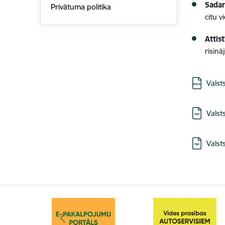
Sada
Privātuma politika
citu v
Attīs
risin
Lejupielā
Valst
Lejupielā
Valst
Lejupielā
Valst