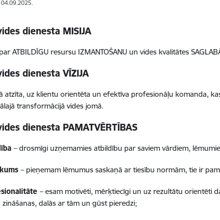
: 04.09.2025.
vides dienesta MISIJA
 par ATBILDĪGU resursu IZMANTOŠANU un vides kvalitātes SAGL
vides dienesta VĪZIJA
ā atzīta, uz klientu orientēta un efektīva profesionāļu komanda, kas 
itālajā transformācijā vides jomā.
 vides dienesta PAMATVĒRTĪBAS
dība
– drosmīgi uzņemamies atbildību par saviem vārdiem, lēmumi
iskums
– pieņemam lēmumus saskaņā ar tiesību normām, tie ir pam
sionalitāte
– esam motivēti, mērķtiecīgi un uz rezultātu orientēti 
a zināšanas, dalās ar tām un gūst pieredzi;