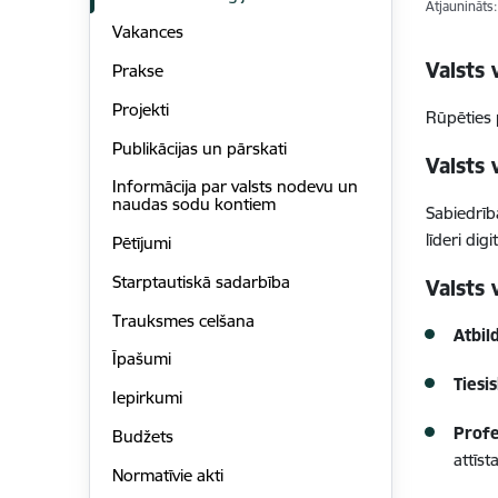
Atjaunināts
Vakances
Valsts 
Prakse
Projekti
Rūpēties
Publikācijas un pārskati
Valsts 
Informācija par valsts nodevu un
naudas sodu kontiem
Sabiedrīb
līderi dig
Pētījumi
Starptautiskā sadarbība
Valsts
Trauksmes celšana
Atbil
Īpašumi
Ties
Iepirkumi
Profe
Budžets
attīst
Normatīvie akti