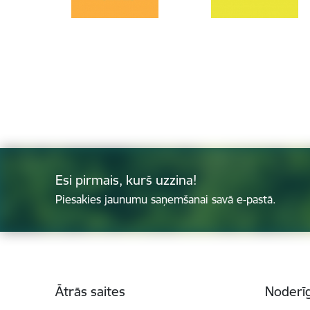
Esi pirmais, kurš uzzina!
Piesakies jaunumu saņemšanai savā e-pastā.
Kājene
Ātrās saites
Noderīg