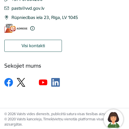
E-pasts:
pasts@vvd.gov.lv
Rūpniecības iela 23, Rīga, LV 1045
Visi kontakti
Sekojiet mums
© 2026 Valsts vides dienests, publicētā satura visas tiesības aizsargātas.
© 2020 Valsts kanceleja, Tīmekļvietņu vienotās platformas visas tiesības
aizsargātas.