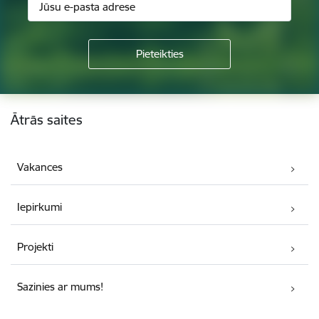
Kājene
Ātrās saites
Vakances
Iepirkumi
Projekti
Sazinies ar mums!