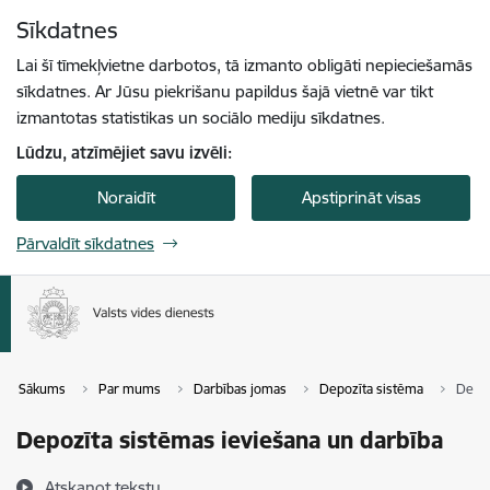
Pāriet uz lapas saturu
Sīkdatnes
Spied
lai meklētu
Enter
Lai šī tīmekļvietne darbotos, tā izmanto obligāti nepieciešamās
sīkdatnes. Ar Jūsu piekrišanu papildus šajā vietnē var tikt
izmantotas statistikas un sociālo mediju sīkdatnes.
Lūdzu, atzīmējiet savu izvēli:
Noraidīt
Apstiprināt visas
Pārvaldīt sīkdatnes
Sākums
Par mums
Darbības jomas
Depozīta sistēma
Depoz
Depozīta sistēmas ieviešana un darbība
Atskaņot tekstu