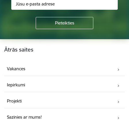
Kājene
Ātrās saites
Vakances
Iepirkumi
Projekti
Sazinies ar mums!