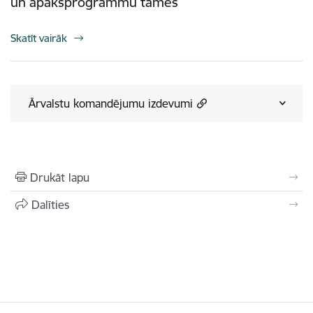
un apakšprogrammu tāmes
Skatīt vairāk
Ārvalstu komandējumu izdevumi
Drukāt lapu
Dalīties