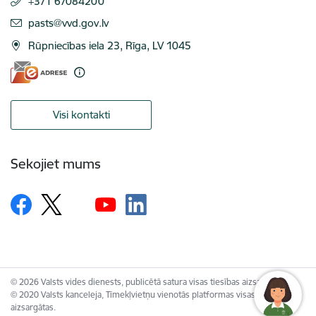
+371 67084200
E-pasts:
pasts@vvd.gov.lv
Rūpniecības iela 23, Rīga, LV 1045
Visi kontakti
Sekojiet mums
© 2026 Valsts vides dienests, publicētā satura visas tiesības aizsargātas.
© 2020 Valsts kanceleja, Tīmekļvietņu vienotās platformas visas tiesības
aizsargātas.