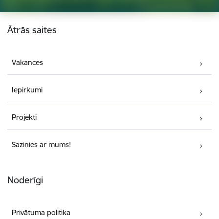
Kājene
Ātrās saites
Vakances
Iepirkumi
Projekti
Sazinies ar mums!
Noderīgi
Privātuma politika