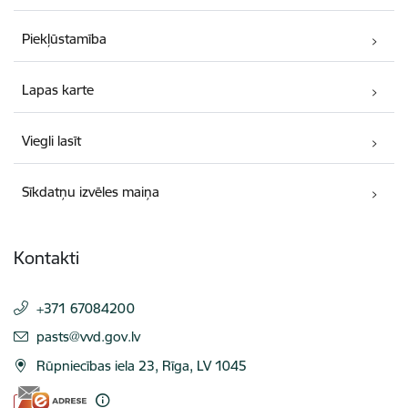
Piekļūstamība
Lapas karte
Viegli lasīt
Sīkdatņu izvēles maiņa
Kontakti
+371 67084200
E-pasts:
pasts@vvd.gov.lv
Rūpniecības iela 23, Rīga, LV 1045