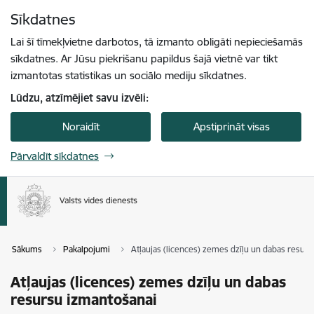
Pāriet uz lapas saturu
Sīkdatnes
Spied
lai meklētu
Enter
Lai šī tīmekļvietne darbotos, tā izmanto obligāti nepieciešamās
sīkdatnes. Ar Jūsu piekrišanu papildus šajā vietnē var tikt
izmantotas statistikas un sociālo mediju sīkdatnes.
Lūdzu, atzīmējiet savu izvēli:
Noraidīt
Apstiprināt visas
Pārvaldīt sīkdatnes
Sākums
Pakalpojumi
Atļaujas (licences) zemes dzīļu un dabas resur
Atļaujas (licences) zemes dzīļu un dabas
resursu izmantošanai