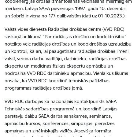
kodolenerģijas drošas izmantošanas veicināšana miermīlīgiem
mērķiem. Latvija SAEA pievienojās 1997. gada 10. decembrī
un šobrīd ir viena no 177 dalībvalstīm (dati uz 01.10.2023.).
Valsts vides dienesta Radiācijas drošības centrs (VVD RDC)
saskaņā ar likumā “Par radiācijas drošību un kodoldrošību”
noteikto veic radiācijas drošības un kodoldrošības uzraudzību
un kontroli, kā arī, lai paaugstinātu radiācijas drošības līmeni
valstī, veicina darbu vadītāju, darbinieku, radiācijas drošības
ekspertu un medicīnas fizikas ekspertu apmācību un
nodrošina VVD RDC darbinieku apmācību. Vienlaikus likums
nosaka, ka VVD RDC koordinē tehniskās palīdzības
programmas radiācijas drošības jomā.
VVD RDC darbojas kā nacionālais kontaktpunkts SAEA
Tehniskās sadarbības programmā un koordinē Latvijas
pārstāvju dalību SAEA darba sanāksmēs, semināros,
apmācību kursos, konferencēs, simpozijos, pieredzes
apmaiņas un zinātniskajās vizītēs. Atsevišķa formāta