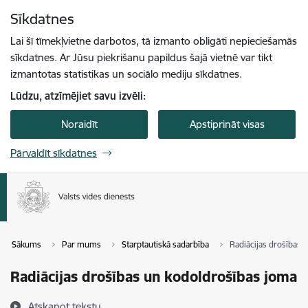
Pāriet uz lapas saturu
Sīkdatnes
Spied
lai meklētu
Enter
Lai šī tīmekļvietne darbotos, tā izmanto obligāti nepieciešamās
sīkdatnes. Ar Jūsu piekrišanu papildus šajā vietnē var tikt
izmantotas statistikas un sociālo mediju sīkdatnes.
Lūdzu, atzīmējiet savu izvēli:
Noraidīt
Apstiprināt visas
Pārvaldīt sīkdatnes
Sākums
Par mums
Starptautiskā sadarbība
Radiācijas drošības 
Radiācijas drošības un kodoldrošības joma
Atskaņot tekstu