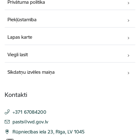
Privātuma politika
Piekļūstamība
Lapas karte
Viegli lasīt
Sīkdatņu izvēles maiņa
Kontakti
+371 67084200
E-pasts:
pasts@vvd.gov.lv
Rūpniecības iela 23, Rīga, LV 1045