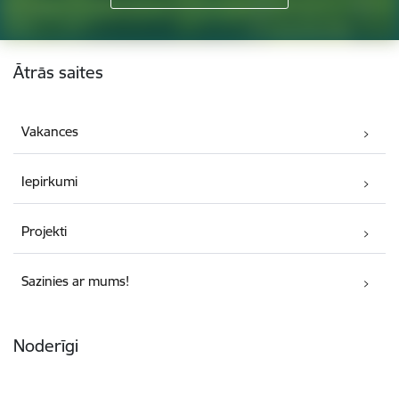
Kājene
Ātrās saites
Vakances
Iepirkumi
Projekti
Sazinies ar mums!
Noderīgi