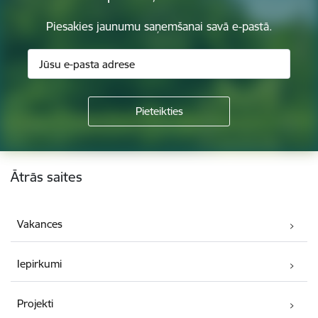
Piesakies jaunumu saņemšanai savā e-pastā.
Kājene
Ātrās saites
Vakances
Iepirkumi
Projekti