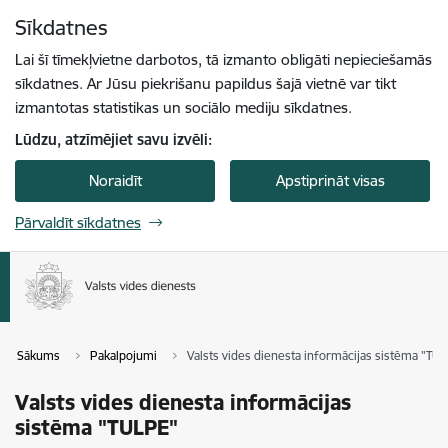
Pāriet uz lapas saturu
Sīkdatnes
Spied
lai meklētu
Enter
Lai šī tīmekļvietne darbotos, tā izmanto obligāti nepieciešamās
sīkdatnes. Ar Jūsu piekrišanu papildus šajā vietnē var tikt
izmantotas statistikas un sociālo mediju sīkdatnes.
Lūdzu, atzīmējiet savu izvēli:
Noraidīt
Apstiprināt visas
Pārvaldīt sīkdatnes
Sākums
Pakalpojumi
Valsts vides dienesta informācijas sistēma "TU
Valsts vides dienesta informācijas
sistēma "TULPE"