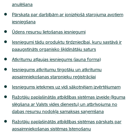
anulēšana
Pārskata par darbībām ar jonizējošā starojuma avotiem
iesniegšana
Ūdens resursu lietošanas iesniegumi
Iesniegumi tādu produktu tirdzniecībai, kuru sastāvā ir
paaugstināts organisko šķīdinātāju saturs
Atkritumu atļaujas iesniegums (jauna forma)
Iesniegums atkritumu tirgotāju un atkritumu
apsaimniekošanas starpnieku reģistrācijai
Iesniegums ietekmes uz vidi sākotnējam izvērtējumam
Ražotāju paplašinātās atbildības sistēmas izveide (līguma
slēgšana ar Valsts vides dienestu) un atbrīvojuma no
dabas resursu nodokļa samaksas saņemšana
Ražotāju paplašinātās atbildības sistēmas pārskats par
apsaimniekošanas sistēmas īstenošanu