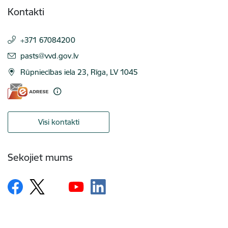
Kontakti
+371 67084200
E-pasts:
pasts@vvd.gov.lv
Rūpniecības iela 23, Rīga, LV 1045
Visi kontakti
Sekojiet mums