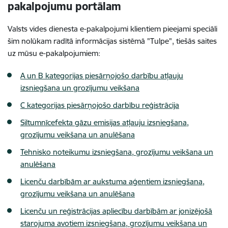
pakalpojumu portālam
Valsts vides dienesta e-pakalpojumi klientiem pieejami speciāli
šim nolūkam radītā informācijas sistēmā "Tulpe", tiešās saites
uz mūsu e-pakalpojumiem:
A un B kategorijas piesārņojošo darbību atļauju
izsniegšana un grozījumu veikšana
C kategorijas piesārņojošo darbību reģistrācija
Siltumnīcefekta gāzu emisijas atļauju izsniegšana,
grozījumu veikšana un anulēšana
Tehnisko noteikumu izsniegšana, grozījumu veikšana un
anulēšana
Licenču darbībām ar aukstuma aģentiem izsniegšana,
grozījumu veikšana un anulēšana
Licenču un reģistrācijas apliecību darbībām ar jonizējošā
starojuma avotiem izsniegšana, grozījumu veikšana un