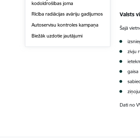
kodoldrošības joma
Valsts v
Rīcība radiācijas avāriju gadījumos
Autoservisu kontroles kampaņa
Šajā viet
Biežāk uzdotie jautājumi
izsni
zivju
ietek
gaisa 
sabie
ziņoj
Dati no V