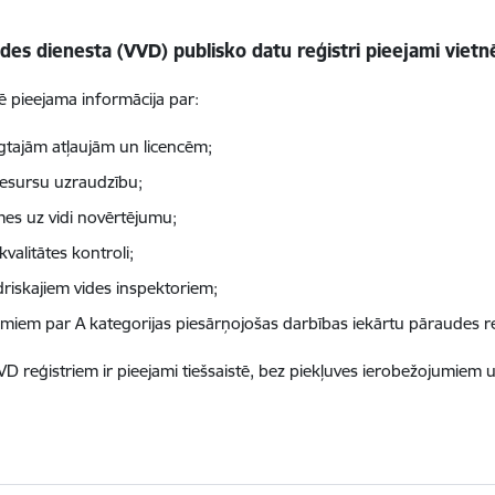
ides dienesta (VVD) publisko datu reģistri pieejami vietn
nē pieejama informācija par:
egtajām atļaujām un licencēm;
 resursu uzraudzību;
mes uz vidi novērtējumu;
kvalitātes kontroli;
driskajiem vides inspektoriem;
umiem par A kategorijas piesārņojošas darbības iekārtu pāraudes r
VD reģistriem ir pieejami tiešsaistē, bez piekļuves ierobežojumiem