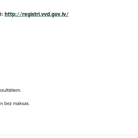
ē:
http://registri.vvd.gov.lv/
ezultātiem.
 un bez maksas.