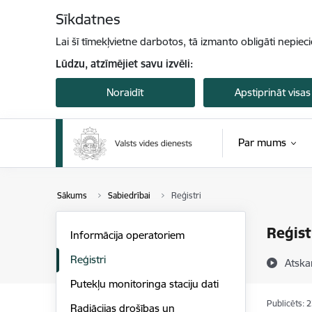
Pāriet uz lapas saturu
Sīkdatnes
Lai šī tīmekļvietne darbotos, tā izmanto obligāti nepiec
Lūdzu, atzīmējiet savu izvēli:
Noraidīt
Apstiprināt visas
Par mums
Sākums
Sabiedrībai
Reģistri
Reģist
Informācija operatoriem
Reģistri
Atska
Putekļu monitoringa staciju dati
Publicēts: 
Radiācijas drošības un