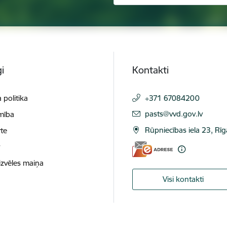
i
Kontakti
 politika
+371 67084200
E-pasts:
pasts@vvd.gov.lv
mība
Rūpniecības iela 23, Rī
te
t
izvēles maiņa
Visi kontakti