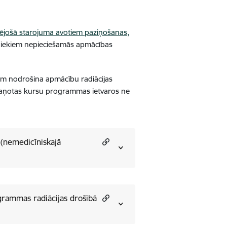
zējošā starojuma avotiem paziņošanas,
niekiem nepieciešamās apmācības
em nodrošina apmācību radiācijas
skaņotas kursu programmas ietvaros ne
 (nemedicīniskajā
ogrammas radiācijas drošībā