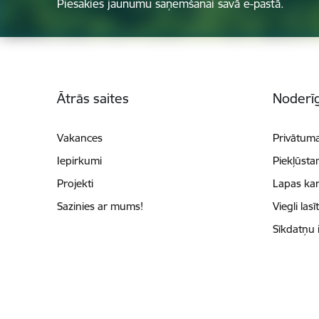
Piesakies jaunumu saņemšanai savā e-pastā.
Kājene
Ātrās saites
Noderīg
Vakances
Privātuma
Iepirkumi
Piekļūsta
Projekti
Lapas kar
Sazinies ar mums!
Viegli lasī
Sīkdatņu 