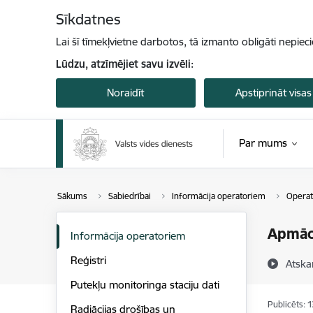
Pāriet uz lapas saturu
Sīkdatnes
Lai šī tīmekļvietne darbotos, tā izmanto obligāti nepiec
Lūdzu, atzīmējiet savu izvēli:
Noraidīt
Apstiprināt visas
Par mums
Sākums
Sabiedrībai
Informācija operatoriem
Operat
Apmācī
Informācija operatoriem
Reģistri
Atska
Putekļu monitoringa staciju dati
Publicēts: 
Radiācijas drošības un