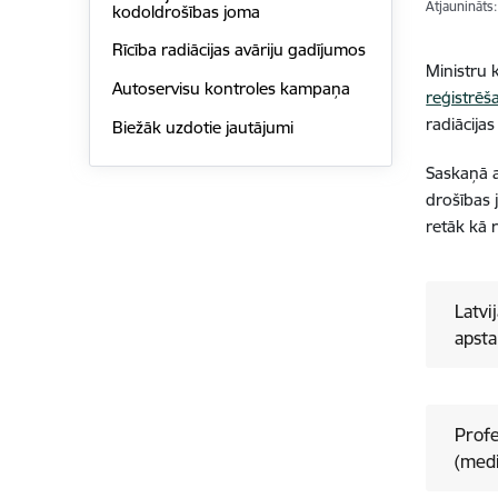
Atjaunināts
kodoldrošības joma
Rīcība radiācijas avāriju gadījumos
Ministru 
Autoservisu kontroles kampaņa
reģistrēš
radiācijas
Biežāk uzdotie jautājumi
Saskaņā a
drošības 
retāk kā 
Latvi
apsta
Profe
(medi