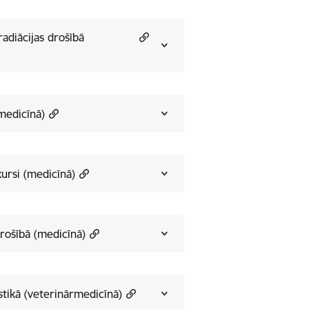
radiācijas drošībā
(medicīnā)
kursi (medicīnā)
drošībā (medicīnā)
stikā (veterinārmedicīnā)