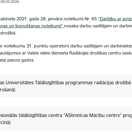
: 08.04.2026.
kabineta 2021. gada 28. janvāra noteikumi Nr. 65
“
Darbību ar joni
anas un licencēšanas noteikumi”
nosaka darbu vadītājam un darbi
 drošībā.
r noteikumu 31. punktu operators darbu vadītājam un darbinieki
jautājumos ar Valsts vides dienesta Radiācijas drošības centru sa
reizi piecos gados.
jas Universitātes Tālākizglītības programmas radiācijas drošībā
rošanā)
sionālās tālākizglītības centra “ASlimnīcas Mācību centrs” pr
cīnā)