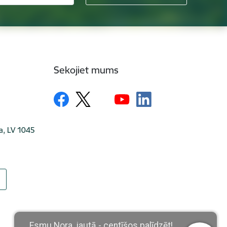
Sekojiet mums
ga, LV 1045
Esmu Nora, jautā - centīšos palīdzēt!