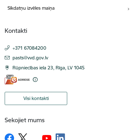
Sīkdatņu izvēles maiņa
Kontakti
+371 67084200
E-pasts:
pasts@vvd.gov.lv
Rūpniecības iela 23, Rīga, LV 1045
Visi kontakti
Sekojiet mums