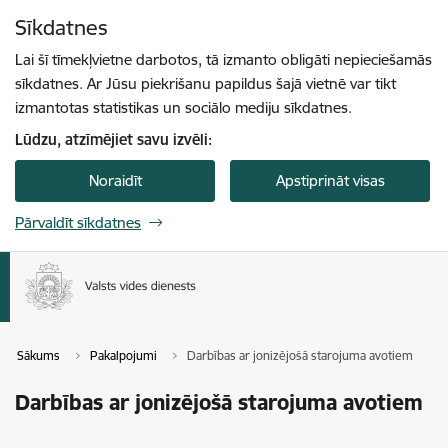
Pāriet uz lapas saturu
Sīkdatnes
Spied
lai meklētu
Enter
Lai šī tīmekļvietne darbotos, tā izmanto obligāti nepieciešamās
sīkdatnes. Ar Jūsu piekrišanu papildus šajā vietnē var tikt
izmantotas statistikas un sociālo mediju sīkdatnes.
Lūdzu, atzīmējiet savu izvēli:
Noraidīt
Apstiprināt visas
Pārvaldīt sīkdatnes
Sākums
Pakalpojumi
Darbības ar jonizējošā starojuma avotiem
Darbības ar jonizējošā starojuma avotiem