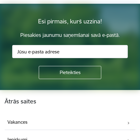
Esi pirmais, kurš uzzina!
Piesakies jaunumu saņemšanai savā e-pastā.
Kājene
Ātrās saites
Vakances
Iepirkumi