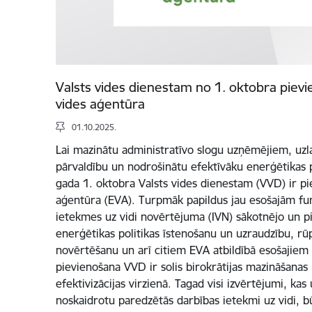
Valsts vides dienestam no 1. oktobra piev
vides aģentūra
01.10.2025.
Lai mazinātu administratīvo slogu uzņēmējiem, uzla
pārvaldību un nodrošinātu efektīvāku enerģētikas p
gada 1. oktobra Valsts vides dienestam (VVD) ir pi
aģentūra (EVA). Turpmāk papildus jau esošajām fu
ietekmes uz vidi novērtējuma (IVN) sākotnējo un p
enerģētikas politikas īstenošanu un uzraudzību, rūp
novērtēšanu un arī citiem EVA atbildībā esošajie
pievienošana VVD ir solis birokrātijas mazināšanas 
efektivizācijas virzienā. Tagad visi izvērtējumi, ka
noskaidrotu paredzētās darbības ietekmi uz vidi, 