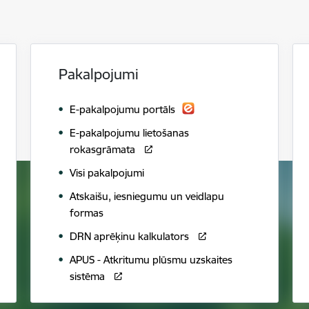
Pakalpojumi
E-pakalpojumu portāls
E-pakalpojumu lietošanas
rokasgrāmata
Visi pakalpojumi
Atskaišu, iesniegumu un veidlapu
formas
DRN aprēķinu kalkulators
APUS - Atkritumu plūsmu uzskaites
sistēma