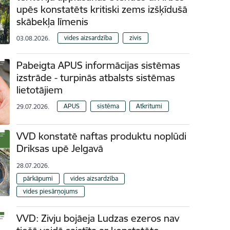
upēs konstatēts kritiski zems izšķīdušā
skābekļa līmenis
vides aizsardzība
zivis
03.08.2026.
Pabeigta APUS informācijas sistēmas
izstrāde - turpinās atbalsts sistēmas
lietotājiem
APUS
sistēma
Atkritumi
29.07.2026.
VVD konstatē naftas produktu noplūdi
Driksas upē Jelgavā
28.07.2026.
pārkāpumi
vides aizsardzība
vides piesārņojums
VVD: Zivju bojāeja Ludzas ezeros nav