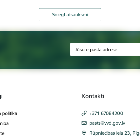
Sniegt atsauksmi
i
Kontakti
 politika
+371 67084200
E-pasts:
pasts@vvd.gov.lv
mība
Rūpniecības iela 23, Rī
te