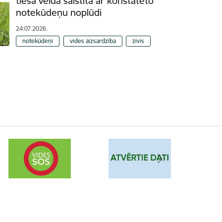
tiešā veidā saistīta ar konstatēto
notekūdeņu noplūdi
24.07.2026.
notekūdeņi
vides aizsardzība
zivis