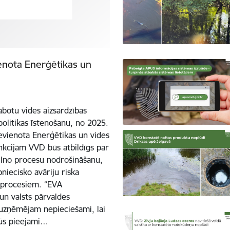
ienota Enerģētikas un
botu vides aizsardzības
olitikas īstenošanu, no 2025.
evienota Enerģētikas un vides
nkcijām VVD būs atbildīgs par
ilno procesu nodrošināšanu,
niecisko avāriju riska
m procesiem. “EVA
un valsts pārvaldes
s uzņēmējam nepieciešami, lai
būs pieejami…