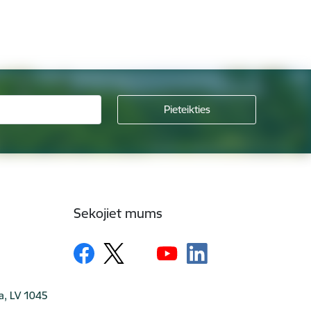
Sekojiet mums
ga, LV 1045