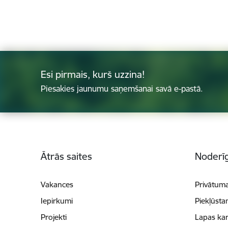
Esi pirmais, kurš uzzina!
Piesakies jaunumu saņemšanai savā e-pastā.
Kājene
Ātrās saites
Noderīg
Vakances
Privātuma
Iepirkumi
Piekļūsta
Projekti
Lapas kar