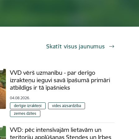
Skatīt visus jaunumus
VVD vērš uzmanību - par derīgo
izrakteņu ieguvi savā īpašumā primāri
atbildīgs ir tā īpašnieks
04.08.2026.
derīgie izrakteņi
vides aizsardzība
zemes dzīles
VVD: pēc intensīvajām lietavām un
teritoriju applūšanas Stendes un Irbes