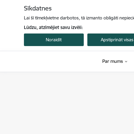
Pāriet uz lapas saturu
Sīkdatnes
Lai šī tīmekļvietne darbotos, tā izmanto obligāti nepiec
Lūdzu, atzīmējiet savu izvēli:
Noraidīt
Apstiprināt visas
Par mums
Valsts vides dienests