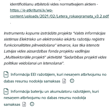
identificēšanu atbilstoši vides normatīvajiem aktiem -
https://e-atkritumi.lv/wp-
content/uploads/2021/02/Letera_rokasgramata_v3.2.pdf
.
Instrumentu kopums izstrādāts projekta “Valsts informācijas
sistēmas Elektrisko un elektronisko iekārtu ražotāju reģistrs
funkcionalitātes pilnveidošana” ietvaros, kas tika īstenots
Latvijas vides aizsardzības fonda projektu vadlīnijas
„Multisektoriālie projekti” aktivitātē “Sadarbības projekti vides
politikas veidošanai un īstenošanai”.
Lejupielādēt:
Informācija EEI ražotājiem, kuri nesaņem atbrīvojumu no
dabas resursu nodokļa samaksas
Lejupielādēt:
Informācija bateriju un akumulatoru ražotājiem, kuri
nesaņem atbrīvojumu no dabas resursu nodokļa
samaksas