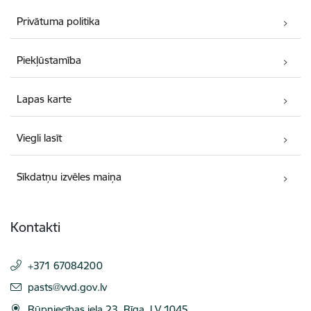
Privātuma politika
Piekļūstamība
Lapas karte
Viegli lasīt
Sīkdatņu izvēles maiņa
Kontakti
+371 67084200
E-pasts:
pasts@vvd.gov.lv
Rūpniecības iela 23, Rīga, LV 1045