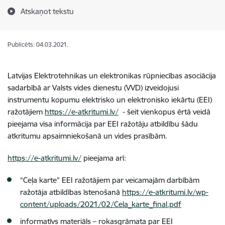
Atskaņot tekstu
Publicēts: 04.03.2021.
Latvijas Elektrotehnikas un elektronikas rūpniecības asociācija
sadarbībā ar Valsts vides dienestu (VVD) izveidojusi
instrumentu kopumu elektrisko un elektronisko iekārtu (EEI)
ražotājiem
https://e-atkritumi.lv/
- šeit vienkopus ērtā veidā
pieejama visa informācija par EEI ražotāju atbildību šādu
atkritumu apsaimniekošanā un vides prasībām.
https://e-atkritumi.lv/
pieejama arī:
“Ceļa karte” EEI ražotājiem par veicamajām darbībām
ražotāja atbildības īstenošanā
https://e-atkritumi.lv/wp-
content/uploads/2021/02/Cela_karte_final.pdf
informatīvs materiāls – rokasgrāmata par EEI