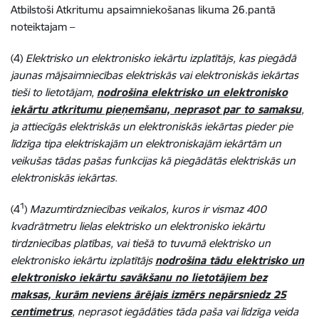
Atbilstoši Atkritumu apsaimniekošanas likuma 26.pantā
noteiktajam –
(4)
Elektrisko un elektronisko iekārtu izplatītājs, kas piegādā
jaunas mājsaimniecības elektriskās vai elektroniskās iekārtas
tieši to lietotājam,
nodrošina elektrisko un elektronisko
iekārtu atkritumu pieņemšanu, neprasot par to samaksu
,
ja attiecīgās elektriskās un elektroniskās iekārtas pieder pie
līdzīga tipa elektriskajām un elektroniskajām iekārtām un
veikušas tādas pašas funkcijas kā piegādātās elektriskās un
elektroniskās iekārtas
.
1
(4
)
Mazumtirdzniecības veikalos, kuros ir vismaz 400
kvadrātmetru lielas elektrisko un elektronisko iekārtu
tirdzniecības platības, vai tiešā to tuvumā elektrisko un
elektronisko iekārtu izplatītājs
nodrošina tādu elektrisko un
elektronisko iekārtu savākšanu no lietotājiem bez
maksas, kurām neviens ārējais izmērs nepārsniedz 25
centimetrus
, neprasot iegādāties tāda paša vai līdzīga veida