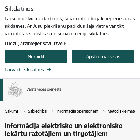
Pāriet uz lapas saturu
Sīkdatnes
Spied
lai meklētu
Enter
Lai šī tīmekļvietne darbotos, tā izmanto obligāti nepieciešamās
sīkdatnes. Ar Jūsu piekrišanu papildus šajā vietnē var tikt
izmantotas statistikas un sociālo mediju sīkdatnes.
Lūdzu, atzīmējiet savu izvēli:
Noraidīt
Apstiprināt visas
Pārvaldīt sīkdatnes
Sākums
Sabiedrībai
Informācija operatoriem
Metodiskie materiā
Informācija elektrisko un elektronisko
iekārtu ražotājiem un tirgotājiem