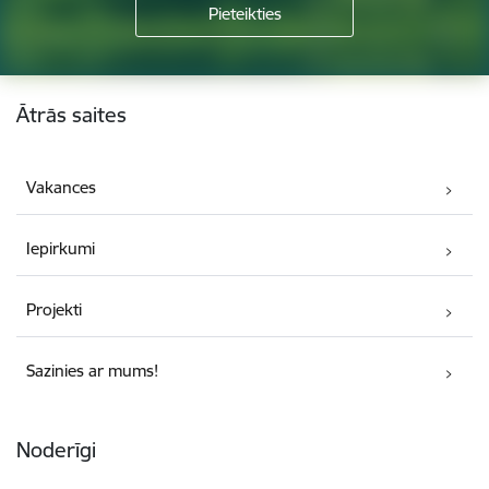
Kājene
Ātrās saites
Vakances
Iepirkumi
Projekti
Sazinies ar mums!
Noderīgi