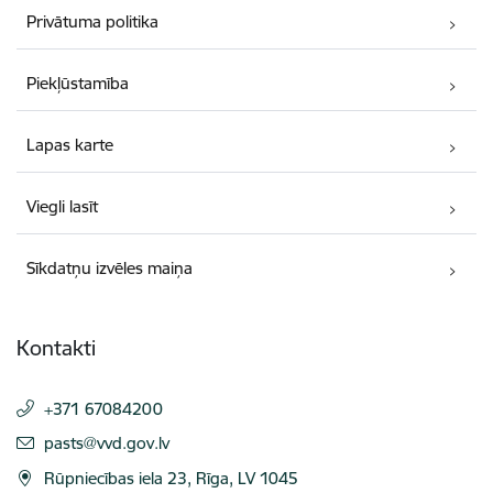
Privātuma politika
Piekļūstamība
Lapas karte
Viegli lasīt
Sīkdatņu izvēles maiņa
Kontakti
+371 67084200
E-pasts:
pasts@vvd.gov.lv
Rūpniecības iela 23, Rīga, LV 1045