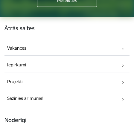
Kājene
Ātrās saites
Vakances
Iepirkumi
Projekti
Sazinies ar mums!
Noderīgi