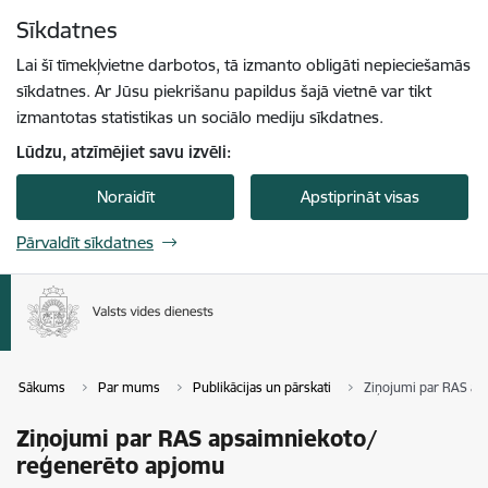
Pāriet uz lapas saturu
Sīkdatnes
Spied
lai meklētu
Enter
Lai šī tīmekļvietne darbotos, tā izmanto obligāti nepieciešamās
sīkdatnes. Ar Jūsu piekrišanu papildus šajā vietnē var tikt
izmantotas statistikas un sociālo mediju sīkdatnes.
Lūdzu, atzīmējiet savu izvēli:
Noraidīt
Apstiprināt visas
Pārvaldīt sīkdatnes
Sākums
Par mums
Publikācijas un pārskati
Ziņojumi par RAS ap
Ziņojumi par RAS apsaimniekoto/
reģenerēto apjomu