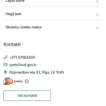
Lapas karte
Viegli lasīt
Sīkdatņu izvēles maiņa
Kontakti
+371 67084200
E-pasts:
pasts@vvd.gov.lv
Rūpniecības iela 23, Rīga, LV 1045
Visi kontakti