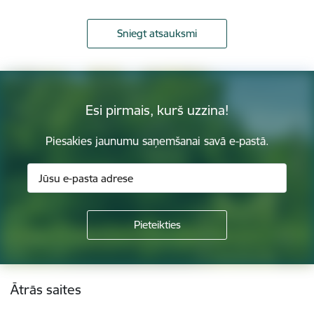
Sniegt atsauksmi
Esi pirmais, kurš uzzina!
Piesakies jaunumu saņemšanai savā e-pastā.
Kājene
Ātrās saites