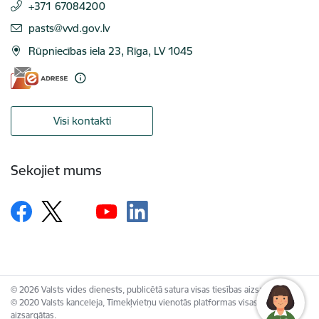
+371 67084200
E-pasts:
pasts@vvd.gov.lv
Rūpniecības iela 23, Rīga, LV 1045
Visi kontakti
Sekojiet mums
© 2026 Valsts vides dienests, publicētā satura visas tiesības aizsargātas.
© 2020 Valsts kanceleja, Tīmekļvietņu vienotās platformas visas tiesības
aizsargātas.