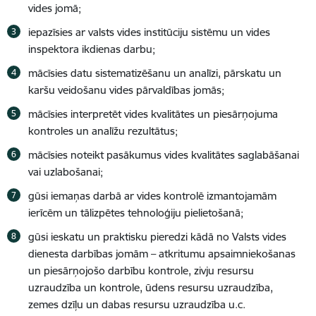
vides jomā
;
iepazīsies ar valsts vides institūciju sistēmu un vides
inspektora ikdienas darbu;
mācīsies datu sistematizēšanu un analīzi, pārskatu un
karšu veidošanu vides pārvaldības jomās;
mācīsies interpretēt vides kvalitātes un piesārņojuma
kontroles un analīžu rezultātus;
mācīsies noteikt pasākumus vides kvalitātes saglabāšanai
vai uzlabošanai;
gūsi iemaņas darbā ar vides kontrolē izmantojamām
ierīcēm un tālizpētes tehnoloģiju pielietošanā;
gūsi
ieskatu un praktisku pieredzi kādā no Valsts vides
dienesta darbības jomām – atkritumu apsaimniekošanas
un piesārņojošo darbību kontrole, zivju resursu
uzraudzība un kontrole, ūdens resursu uzraudzība,
zemes dzīļu un dabas resursu uzraudzība u.c.