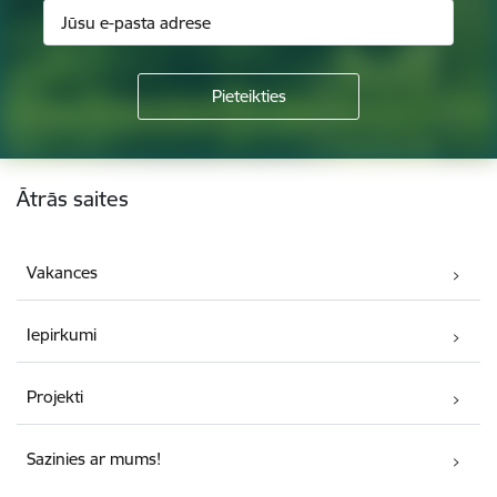
Kājene
Ātrās saites
Vakances
Iepirkumi
Projekti
Sazinies ar mums!