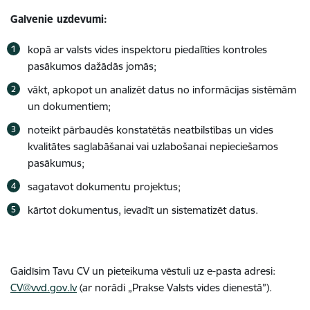
Galvenie uzdevumi:
kopā ar valsts vides inspektoru piedalīties kontroles
pasākumos dažādās jomās;
vākt, apkopot un analizēt datus no informācijas sistēmām
un dokumentiem;
noteikt pārbaudēs konstatētās neatbilstības un vides
kvalitātes saglabāšanai vai uzlabošanai nepieciešamos
pasākumus;
sagatavot dokumentu projektus;
kārtot dokumentus, ievadīt un sistematizēt datus.
Gaidīsim Tavu CV un pieteikuma vēstuli uz e-pasta adresi:
CV@vvd.gov.lv
(ar norādi „Prakse Valsts vides dienestā”).