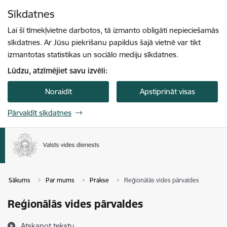
Pāriet uz lapas saturu
Sīkdatnes
Spied
lai meklētu
Enter
Lai šī tīmekļvietne darbotos, tā izmanto obligāti nepieciešamās
sīkdatnes. Ar Jūsu piekrišanu papildus šajā vietnē var tikt
izmantotas statistikas un sociālo mediju sīkdatnes.
Lūdzu, atzīmējiet savu izvēli:
Noraidīt
Apstiprināt visas
Pārvaldīt sīkdatnes
Sākums
Par mums
Prakse
Reģionālās vides pārvaldes
Reģionālās vides pārvaldes
Atskaņot tekstu