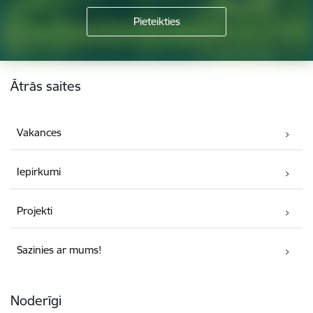
Kājene
Ātrās saites
Vakances
Iepirkumi
Projekti
Sazinies ar mums!
Noderīgi