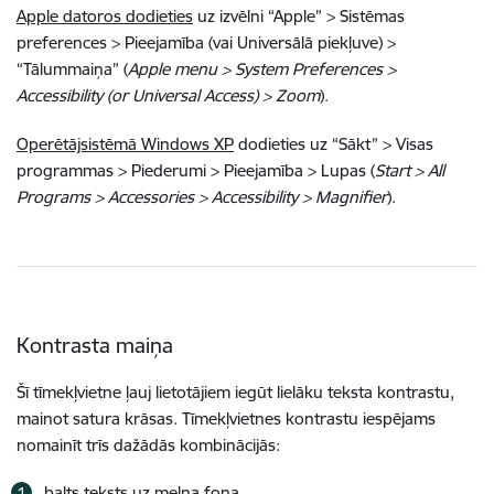
Apple datoros dodieties
uz izvēlni “Apple” > Sistēmas
preferences > Pieejamība (vai Universālā piekļuve) >
“Tālummaiņa” (
Apple menu > System Preferences >
Accessibility (or Universal Access) > Zoom
).
Operētājsistēmā Windows XP
dodieties uz “Sākt” > Visas
programmas > Piederumi > Pieejamība > Lupas (
Start > All
Programs > Accessories > Accessibility > Magnifier
).
Kontrasta maiņa
Šī tīmekļvietne ļauj lietotājiem iegūt lielāku teksta kontrastu,
mainot satura krāsas. Tīmekļvietnes kontrastu iespējams
nomainīt trīs dažādās kombinācijās:
balts teksts uz melna fona,