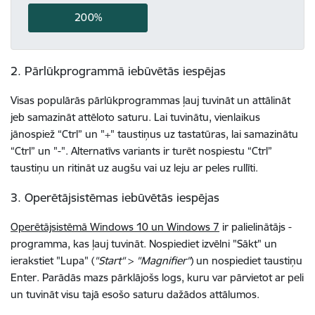
200%
2. Pārlūkprogrammā iebūvētās iespējas
Visas populārās pārlūkprogrammas ļauj tuvināt un attālināt
jeb samazināt attēloto saturu. Lai tuvinātu, vienlaikus
jānospiež “Ctrl” un "+" taustiņus uz tastatūras, lai samazinātu
“Ctrl” un "-". Alternatīvs variants ir turēt nospiestu “Ctrl”
taustiņu un ritināt uz augšu vai uz leju ar peles rullīti.
3. Operētājsistēmas iebūvētās iespējas
Operētājsistēmā Windows 10 un Windows 7
ir palielinātājs -
programma, kas ļauj tuvināt. Nospiediet izvēlni "Sākt" un
ierakstiet "Lupa" (
"Start"
>
"Magnifier"
) un nospiediet taustiņu
Enter. Parādās mazs pārklājošs logs, kuru var pārvietot ar peli
un tuvināt visu tajā esošo saturu dažādos attālumos.