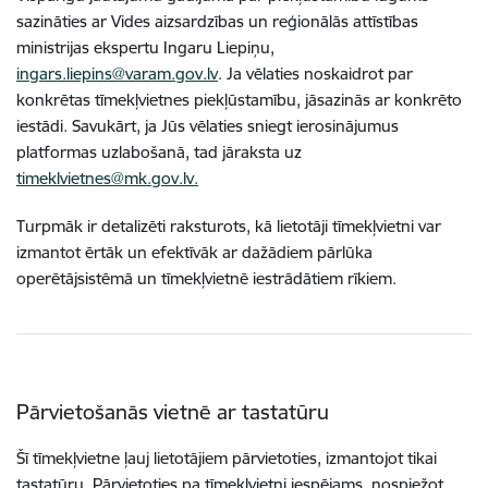
sazināties ar Vides aizsardzības un reģionālās attīstības
ministrijas ekspertu Ingaru Liepiņu,
ingars.liepins@varam.gov.lv
. Ja vēlaties noskaidrot par
konkrētas tīmekļvietnes piekļūstamību, jāsazinās ar konkrēto
iestādi. Savukārt, ja Jūs vēlaties sniegt ierosinājumus
platformas uzlabošanā, tad jāraksta uz
timeklvietnes@mk.gov.lv.
Turpmāk ir detalizēti raksturots, kā lietotāji tīmekļvietni var
izmantot ērtāk un efektīvāk ar dažādiem pārlūka
operētājsistēmā un tīmekļvietnē iestrādātiem rīkiem.
Pārvietošanās vietnē ar tastatūru
Šī tīmekļvietne ļauj lietotājiem pārvietoties, izmantojot tikai
tastatūru. Pārvietoties pa tīmekļvietni iespējams, nospiežot