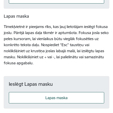
Lapas maska
Tīmekļvietnē ir pieejams rīks, kas ļauj lietotājam ieslēgt fokusa
joslu. Pārējā lapas daļa tikmēr ir aptumšota. Fokusa josla seko
peles kursoram, lai vienlaikus būtu vieglāk fokusēties uz
konkrēto teksta daļu. Nospiediet “Esc” taustiņu vai
noklikšķiniet uz krustiņa joslas labajā malā, lai izslēgtu lapas
masku. Noklikšķiniet uz + vai -, lai palielinātu vai samazinātu
fokusa apgabalu.
Ieslēgt Lapas masku
Lapas maska