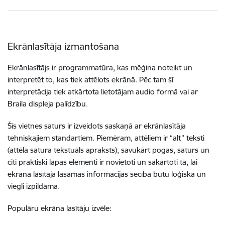
Ekrānlasītāja izmantošana
Ekrānlasītājs ir programmatūra, kas mēģina noteikt un
interpretēt to, kas tiek attēlots ekrānā. Pēc tam šī
interpretācija tiek atkārtota lietotājam audio formā vai ar
Braila displeja palīdzību.
Šīs vietnes saturs ir izveidots saskaņā ar ekrānlasītāja
tehniskajiem standartiem. Piemēram, attēliem ir “alt” teksti
(attēla satura tekstuāls apraksts), savukārt pogas, saturs un
citi praktiski lapas elementi ir novietoti un sakārtoti tā, lai
ekrāna lasītāja lasāmās informācijas secība būtu loģiska un
viegli izpildāma.
Populāru ekrāna lasītāju izvēle: