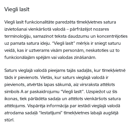
Viegli lasīt
Viegli lasīt funkcionalitāte paredzēta tīmekļvietnes satura
izvietošanai vienkāršotā valodā – pārfrāzējot nozares
terminoloģiju, samazinot teksta daudzumu un koncentrējoties
uz pamata satura ideju. “Viegli lasīt” mērķis ir sniegt saturu
veidā, kas ir uztverams visām personām, neskatoties uz to
funkcionālajām spējām vai valodas zināšanām.
Saturs vieglajā valodā pieejams tajās sadaļās, kur tīmekļvietnē
tāds ir pievienots. Vietās, kur saturs vieglajā valodā ir
pievienots, atvērtās lapas sākumā, aiz virsraksta attēlots
simbols A ar paskaidrojumu “Viegli lasīt”. Uzspiežot uz šīs
ikonas, tiek pārlādēta sadaļa un attēlots vienkāršots satura
attēlojums. Vispārēja informācija par iestādi vieglajā valodā
atrodama sadaļā “Iestatījumi” tīmekļvietnes labajā augšējā
stūrī.