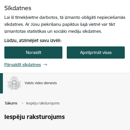
Pāriet uz lapas saturu
Sīkdatnes
Spied
lai meklētu
Enter
Lai šī tīmekļvietne darbotos, tā izmanto obligāti nepieciešamās
sīkdatnes. Ar Jūsu piekrišanu papildus šajā vietnē var tikt
izmantotas statistikas un sociālo mediju sīkdatnes.
Lūdzu, atzīmējiet savu izvēli:
Noraidīt
Apstiprināt visas
Pārvaldīt sīkdatnes
Sākums
Iespēju raksturojums
Iespēju raksturojums