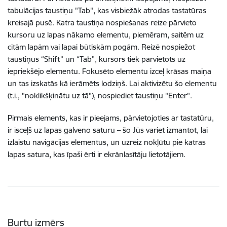
tabulācijas taustiņu "Tab", kas visbiežāk atrodas tastatūras
kreisajā pusē. Katra taustiņa nospiešanas reize pārvieto
kursoru uz lapas nākamo elementu, piemēram, saitēm uz
citām lapām vai lapai būtiskām pogām. Reizē nospiežot
taustiņus “Shift” un “Tab”, kursors tiek pārvietots uz
iepriekšējo elementu. Fokusēto elementu izceļ krāsas maiņa
un tas izskatās kā ierāmēts lodziņš. Lai aktivizētu šo elementu
(t.i., "noklikšķinātu uz tā"), nospiediet taustiņu "Enter".
Pirmais elements, kas ir pieejams, pārvietojoties ar tastatūru,
ir īsceļš uz lapas galveno saturu – šo Jūs variet izmantot, lai
izlaistu navigācijas elementus, un uzreiz nokļūtu pie katras
lapas satura, kas īpaši ērti ir ekrānlasītāju lietotājiem.
Burtu izmērs