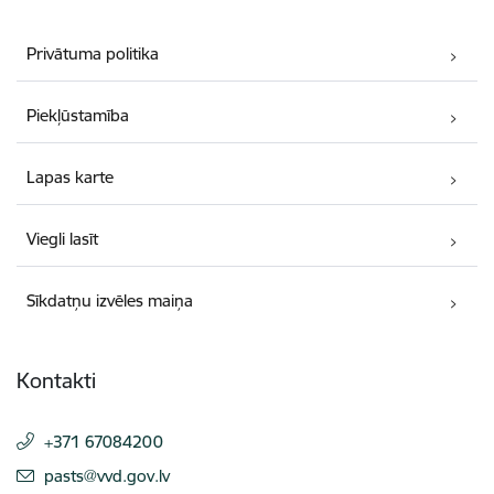
Privātuma politika
Piekļūstamība
Lapas karte
Viegli lasīt
Sīkdatņu izvēles maiņa
Kontakti
+371 67084200
E-pasts:
pasts@vvd.gov.lv