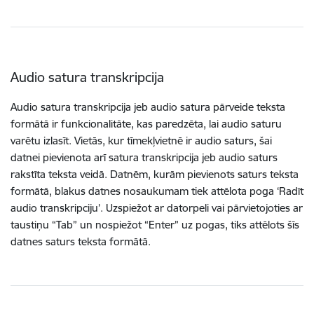
Audio satura transkripcija
Audio satura transkripcija jeb audio satura pārveide teksta
formātā ir funkcionalitāte, kas paredzēta, lai audio saturu
varētu izlasīt. Vietās, kur tīmekļvietnē ir audio saturs, šai
datnei pievienota arī satura transkripcija jeb audio saturs
rakstīta teksta veidā. Datnēm, kurām pievienots saturs teksta
formātā, blakus datnes nosaukumam tiek attēlota poga ‘Radīt
audio transkripciju’. Uzspiežot ar datorpeli vai pārvietojoties ar
taustiņu “Tab” un nospiežot “Enter” uz pogas, tiks attēlots šīs
datnes saturs teksta formātā.