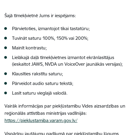
Šajā tīmekļvietnē Jums ir iespējams:
Pārvietoties, izmantojot tikai tastatūru;
Tuvināt saturu 100%, 150% vai 200%;
Mainīt kontrastu;
Lielākajā daļā tīmekļvietnes izmantot ekrānlasītājus
(ieskaitot JAWS, NVDA un VoiceOver jaunākās versijas);
Klausīties rakstītu saturu;
Pārveidot audio saturu tekstā;
Lasīt saturu vieglajā valodā.
Vairāk informācijas par piekļūstamību Vides aizsardzības un
reģionālās attīstības ministrijas vadlīnijās:
https://pieklustamiba.varam.gov.lv/
Vispārīgu jautājumu gadījumā par piekļūstamību lūgums