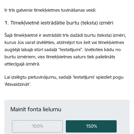
Ir trīs galvenie tīmekļvietnes tuvināšanas veidi:
1. Tīmekļvietnē iestrādātie burtu (teksta) izmēri
Šajā tīmekļvietnē ir iestrādāti trīs dažādi burtu (teksta) izmēri,
kurus Jūs varat izvēlēties, atzīmējot tos šeit vai tīmekļvietnes
augšējā labajā stūrī sadaļā “Iestatījumi”. Izvēloties kādu no
burtu izmēriem, viss tīmekļvietnes saturs tiek palielināts
attiecīgajā izmērā.
Lai izslēgtu pietuvinājumu, sadaļā ‘Iestatījumi’ spiediet pogu
‘Atsvaidzināt’.
Mainīt fonta lielumu
100%
150%