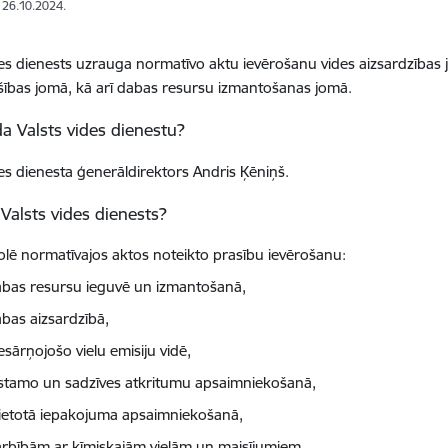
: 26.10.2024.
des dienests uzrauga normatīvo aktu ievērošanu vides aizsardzības 
ības jomā, kā arī dabas resursu izmantošanas jomā.
a Valsts vides dienestu?
des dienesta ģenerāldirektors Andris Ķēniņš.
Valsts vides dienests?
olē normatīvajos aktos noteikto prasību ievērošanu:
bas resursu ieguvē un izmantošanā,
bas aizsardzībā,
esārņojošo vielu emisiju vidē,
stamo un sadzīves atkritumu apsaimniekošanā,
lietotā iepakojuma apsaimniekošanā,
rbībām ar ķīmiskajām vielām un maisījumiem,