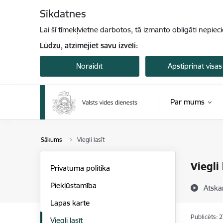
Pāriet uz lapas saturu
Sīkdatnes
Lai šī tīmekļvietne darbotos, tā izmanto obligāti nepiec
Lūdzu, atzīmējiet savu izvēli:
Noraidīt
Apstiprināt visas
Par mums
Sākums
Viegli lasīt
Viegli 
Privātuma politika
Piekļūstamība
Atska
Lapas karte
Publicēts: 
Viegli lasīt