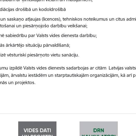
diācijas drošībā un kodoldrošībā
 un saskaņo atļaujas (licences), tehniskos noteikumus un citus adm
tošanai un piesārņojošo darbību veikšanai;
mē sabiedrību par Valsts vides dienesta darbību;
ās ārkārtējo situāciju pārvaldīšanā;
zē vēsturiski piesārņoto vietu sanāciju.
mu izpildē Valsts vides dienests sadarbojas ar citām Latvijas valst
ijām, ārvalstu iestādēm un starptautiskajām organizācijām, kā arī p
ās un projektos.