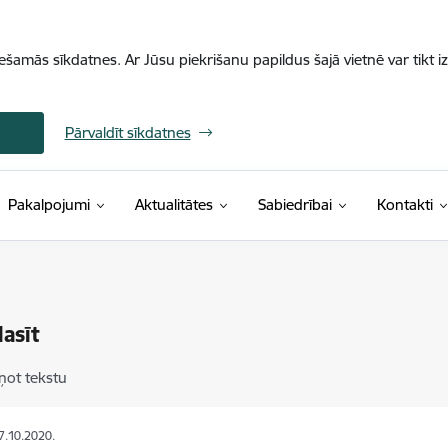
iešamās sīkdatnes. Ar Jūsu piekrišanu papildus šajā vietnē var tikt i
Pārvaldīt sīkdatnes
Pakalpojumi
Aktualitātes
Sabiedrībai
Kontakti
lasīt
ņot tekstu
27.10.2020.