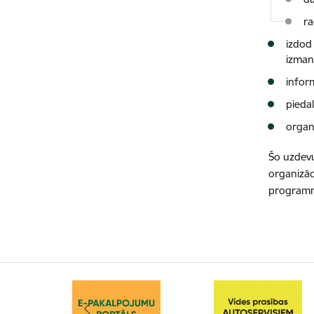
ra
izdod
izman
infor
piedal
organi
Šo uzdevu
organizāc
programm