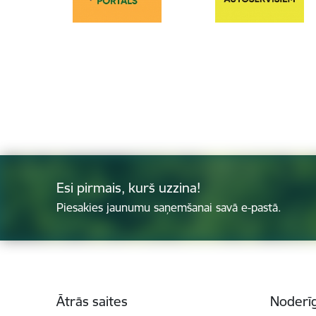
Esi pirmais, kurš uzzina!
Piesakies jaunumu saņemšanai savā e-pastā.
Kājene
Ātrās saites
Noderīg