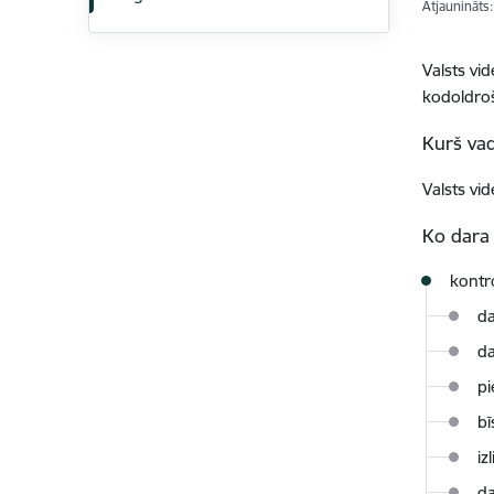
Atjaunināts
Valsts vi
kodoldroš
Kurš vad
Valsts vi
Ko dara 
kontr
da
da
pi
bī
iz
da