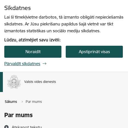
Pāriet uz lapas saturu
Sīkdatnes
Spied
lai meklētu
Enter
Lai šī tīmekļvietne darbotos, tā izmanto obligāti nepieciešamās
sīkdatnes. Ar Jūsu piekrišanu papildus šajā vietnē var tikt
izmantotas statistikas un sociālo mediju sīkdatnes.
Lūdzu, atzīmējiet savu izvēli:
Noraidīt
Apstiprināt visas
Pārvaldīt sīkdatnes
Sākums
Par mums
Par mums
Atskaņot tekstu