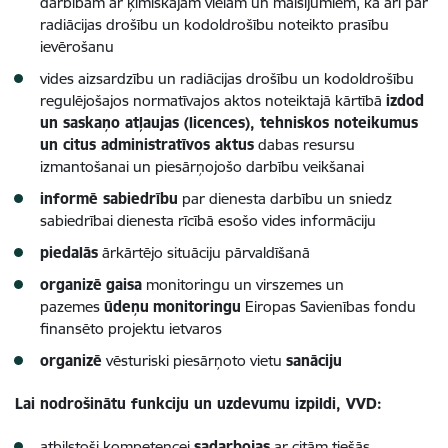
darbībām ar ķīmiskajām vielām un maisījumiem, kā arī par
radiācijas drošību un kodoldrošību noteikto prasību
ievērošanu
vides aizsardzību un radiācijas drošību un kodoldrošību
regulējošajos normatīvajos aktos noteiktajā kārtībā
izdod
un saskaņo atļaujas (licences), tehniskos noteikumus
un citus administratīvos aktus
dabas resursu
izmantošanai un piesārņojošo darbību veikšanai
informē sabiedrību
par dienesta darbību un sniedz
sabiedrībai dienesta rīcībā esošo vides informāciju
piedalās
ārkārtējo situāciju pārvaldīšanā
organizē
gaisa
monitoringu un virszemes un
pazemes
ūdeņu
monitoringu
Eiropas Savienības fondu
finansēto projektu ietvaros
organizē
vēsturiski piesārņoto vietu
sanāciju
Lai nodrošinātu funkciju un uzdevumu izpildi, VVD:
atbilstoši kompetencei
sadarbojas
ar citām tiešās