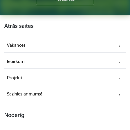
Kājene
Ātrās saites
Vakances
Iepirkumi
Projekti
Sazinies ar mums!
Noderīgi