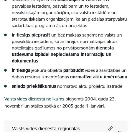
pārvaldes iestādēm, pašvaldībām un to iestādēm,
nevalstiskajām organizācijām, citu valstu iestādēm un
starptautiskajām organizācijām, kā arī piedalās starpvalstu
sadarbības programmās un projektos
ir tiesīgs pieprasīt
un bez maksas saņemt no valsts un
pašvaldību iestādēm, kā arī ārējos normatīvajos aktos
noteiktajos gadījumos no privātpersonām
dienesta
uzdevumu izpildei
nepieciešamo informāciju un
dokumentus
ir tiesīgs
jebkurā objektā
pārbaudīt
vides aizsardzības un
dabas resursu izmantošanas
normatīvo aktu ievērošanu
sniedz priekšlikumus
normatīvo aktu projektu izstrādē
Valsts vides dienesta nolikums
pieņemts 2004. gada 23.
novembrī un stājies spēkā ar 2005.gada 1. janvāri.
Valsts vides dienesta reģionālās