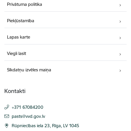
Privātuma politika
Piekļūstamība
Lapas karte
Viegli lasīt
Sīkdatņu izvēles maiņa
Kontakti
+371 67084200
E-pasts:
pasts@vvd.gov.lv
Rūpniecības iela 23, Rīga, LV 1045