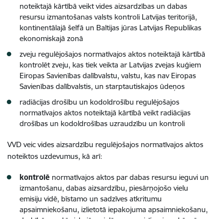
noteiktajā kārtībā veikt vides aizsardzības un dabas
resursu izmantošanas valsts kontroli Latvijas teritorijā,
kontinentālajā šelfā un Baltijas jūras Latvijas Republikas
ekonomiskajā zonā
zveju regulējošajos normatīvajos aktos noteiktajā kārtībā
kontrolēt zveju, kas tiek veikta ar Latvijas zvejas kuģiem
Eiropas Savienības dalībvalstu, valstu, kas nav Eiropas
Savienības dalībvalstis, un starptautiskajos ūdeņos
radiācijas drošību un kodoldrošību regulējošajos
normatīvajos aktos noteiktajā kārtībā veikt radiācijas
drošības un kodoldrošības uzraudzību un kontroli
VVD veic vides aizsardzību regulējošajos normatīvajos aktos
noteiktos uzdevumus, kā arī:
kontrolē
normatīvajos aktos par dabas resursu ieguvi un
izmantošanu, dabas aizsardzību, piesārņojošo vielu
emisiju vidē, bīstamo un sadzīves atkritumu
apsaimniekošanu, izlietotā iepakojuma apsaimniekošanu,