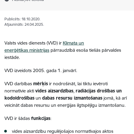
Publicēts: 18.10.2020.
Atjaunināts: 24.04.2025.
Valsts vides dienests (VVD) ir
Klimata un
enerģētikas
ministr
ijas
pārraudzībā
esoša tiešās pārvaldes
iestāde.
VVD izveidots 2005. gada 1. janvārī.
VVD darbības
mērķis
ir nodrošināt, lai tiktu ievēroti
normatīvie akti
vides aizsardzības
,
radiācijas drošības un
kodoldrošības
un
dabas resursu izmantošanas
jomā, kā arī
veicināt dabas resursu un enerģijas ilgtspējīgu izmantošanu.
VVD ir šādas
funkcijas
:
vides aizsardzību regulējošajos normatīvajos aktos