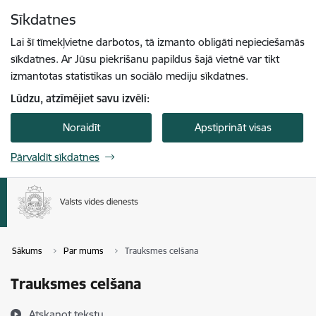
Pāriet uz lapas saturu
Sīkdatnes
Spied
lai meklētu
Enter
Lai šī tīmekļvietne darbotos, tā izmanto obligāti nepieciešamās
sīkdatnes. Ar Jūsu piekrišanu papildus šajā vietnē var tikt
izmantotas statistikas un sociālo mediju sīkdatnes.
Lūdzu, atzīmējiet savu izvēli:
Noraidīt
Apstiprināt visas
Pārvaldīt sīkdatnes
Sākums
Par mums
Trauksmes celšana
Trauksmes celšana
Atskaņot tekstu