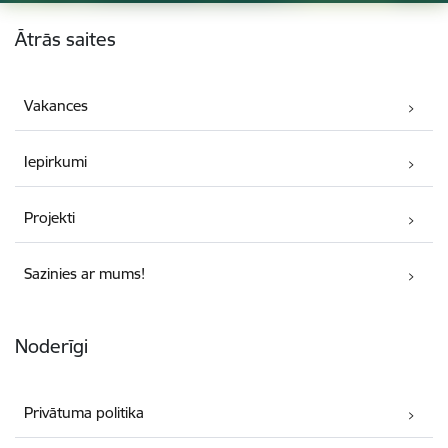
Kājene
Ātrās saites
Vakances
Iepirkumi
Projekti
Sazinies ar mums!
Noderīgi
Privātuma politika