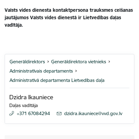
Valsts vides dienesta kontaktpersona trauksmes celšanas
jautājumos Valsts vides dienestā ir Lietvedības daļas
vadītāja.
Ģenerāldirektors
Ģenerāldirektora vietnieks
Administratīvais departaments
Administratīvā departamenta Lietvedības daļa
Dzidra Ikauniece
Daļas vadītāja
+371 67084294
E-pasts:
dzidra.ikauniece@vvd.gov.lv