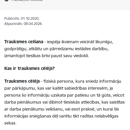
Publicēts: 01.10.2020.
Atjaunināts: 08.04.2026.
Trauksmes celšana
- iespēja ikvienam veicināt likumīgu,
godprātīgu, atklātu un pārredzamu iestādes darbību,
izmantojot tiesības brīvi paust savu viedokli.
Kas ir trauksmes cēlējs?
Trauksmes cēlējs
- fiziskā persona, kura sniedz informāciju
par pārkāpumu, kas var kaitēt sabiedrības interesēm, ja
persona šo informāciju uzskata par patiesu un tā gūta, veicot
darba pienākumus vai dibinot tiesiskās attiecības, kas saistītas
ar darba pienākumu veikšanu, vai esot praksē, un kurai šīs
informācijas sniegšanas dēļ varētu tikt radītas nelabvēlīgas
sekas.