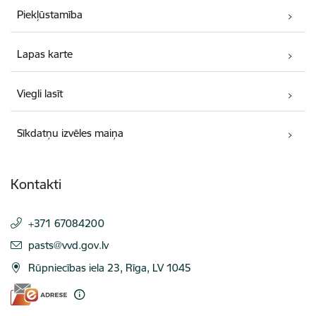
Piekļūstamība
Lapas karte
Viegli lasīt
Sīkdatņu izvēles maiņa
Kontakti
+371 67084200
E-pasts:
pasts@vvd.gov.lv
Rūpniecības iela 23, Rīga, LV 1045