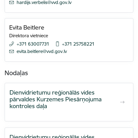
E-pasts:
hardijs.verbelis@vvd.gov.lv
Evita Beitlere
Direktora vietniece
+371 63007731
+371 25758221
E-pasts:
evita.beitlere@vvd.gov.lv
Nodaļas
Dienvidrietumu reģionālās vides
pārvaldes Kurzemes Piesārņojuma
kontroles daļa
Dienvidrietumu reģionālās vides