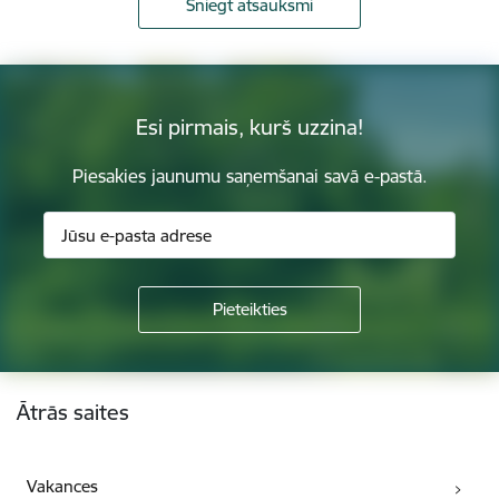
Sniegt atsauksmi
Esi pirmais, kurš uzzina!
Piesakies jaunumu saņemšanai savā e-pastā.
Kājene
Ātrās saites
Vakances