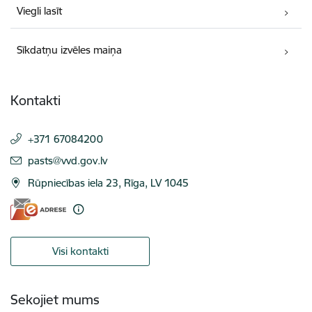
Viegli lasīt
Sīkdatņu izvēles maiņa
Kontakti
+371 67084200
E-pasts:
pasts@vvd.gov.lv
Rūpniecības iela 23, Rīga, LV 1045
Visi kontakti
Sekojiet mums