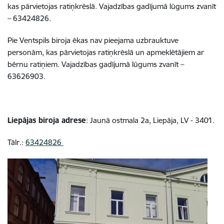
kas pārvietojas ratiņkrēslā. Vajadzības gadījumā lūgums zvanīt
– 63424826.
Pie Ventspils biroja ēkas nav pieejama uzbrauktuve
personām, kas pārvietojas ratiņkrēslā un apmeklētājiem ar
bērnu ratiņiem. Vajadzības gadījumā lūgums zvanīt –
63626903.
Liepājas biroja adrese
: Jaunā ostmala 2a, Liepāja, LV - 3401.
Tālr.:
63424826