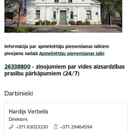
Informācija par apmeklētāju pieņemšanas laikiem
pieejama sadaļā
Apmeklētāju pieņemšanas laiki
26338800
- ziņojumiem par vides aizsardzības
prasību pārkāpumiem (24/7)
Darbinieki
Hardijs Verbelis
Direktors
+371 63023230
+371 29464594