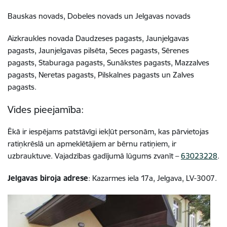
Bauskas novads,
Dobeles novads un
Jelgavas novads
Aizkraukles novada
Daudzeses pagasts,
Jaunjelgavas
pagasts,
Jaunjelgavas pilsēta,
Seces pagasts,
Sērenes
pagasts,
Staburaga pagasts,
Sunākstes pagasts,
Mazzalves
pagasts,
Neretas pagasts,
Pilskalnes pagasts un
Zalves
pagasts.
Vides pieejamība:
Ēkā ir iespējams patstāvīgi iekļūt personām, kas pārvietojas
ratiņkrēslā un apmeklētājiem ar bērnu ratiņiem, ir
uzbrauktuve. Vajadzības gadījumā lūgums zvanīt –
63023228
.
Jelgavas biroja adrese
: Kazarmes iela 17a, Jelgava, LV-3007.