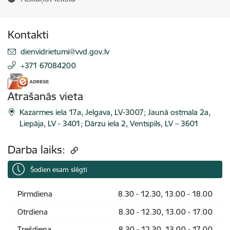
Kontakti
E-pasts:
dienvidrietumi@vvd.gov.lv
+371 67084200
Atrašanās vieta
Kazarmes iela 17a, Jelgava, LV-3007; Jaunā ostmala 2a,
Liepāja, LV - 3401; Dārzu iela 2, Ventspils, LV – 3601
Darba laiks:
Šodien esam slēgti
Pirmdiena
8.30 - 12.30, 13.00 - 18.00
Otrdiena
8.30 - 12.30, 13.00 - 17.00
Trešdiena
8.30 - 12.30, 13.00 - 17.00