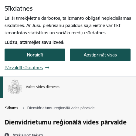
Pāriet uz lapas saturu
Sīkdatnes
Spied
lai meklētu
Enter
Lai šī tīmekļvietne darbotos, tā izmanto obligāti nepieciešamās
sīkdatnes. Ar Jūsu piekrišanu papildus šajā vietnē var tikt
izmantotas statistikas un sociālo mediju sīkdatnes.
Lūdzu, atzīmējiet savu izvēli:
Noraidīt
Apstiprināt visas
Pārvaldīt sīkdatnes
Sākums
Dienvidrietumu reģionālā vides pārvalde
Dienvidrietumu reģionālā vides pārvalde
Atskaņot tekstu