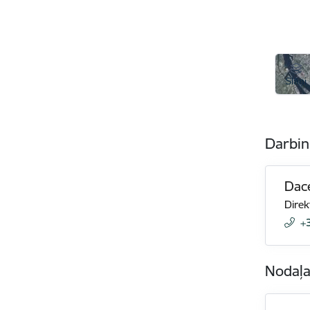
Darbin
Dac
Direk
+
Nodaļ