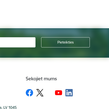
Sekojiet mums
ga, LV 1045