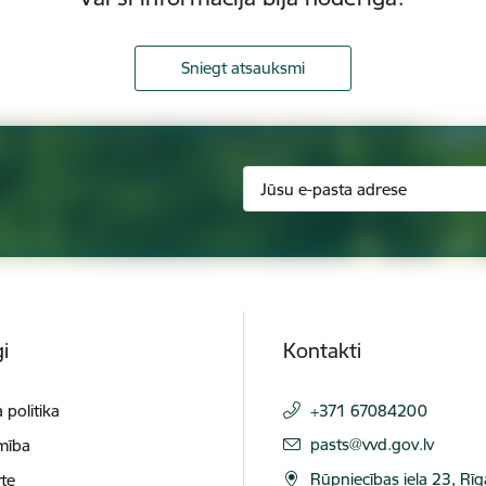
Sniegt atsauksmi
i
Kontakti
 politika
+371 67084200
E-pasts:
pasts@vvd.gov.lv
mība
Rūpniecības iela 23, Rī
te