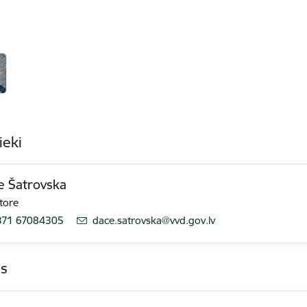
ieki
e Šatrovska
tore
371 67084305
E-pasts:
dace.satrovska@vvd.gov.lv
as