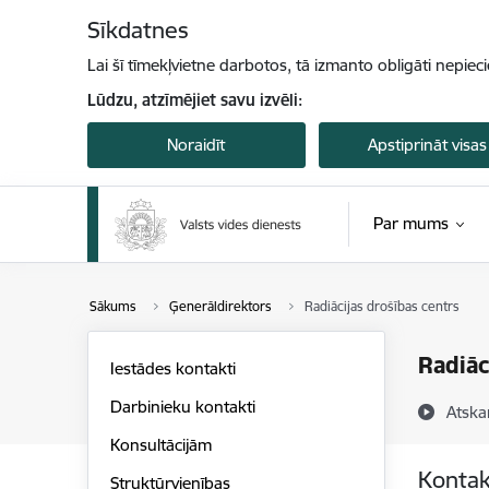
Pāriet uz lapas saturu
Sīkdatnes
Lai šī tīmekļvietne darbotos, tā izmanto obligāti nepiec
Lūdzu, atzīmējiet savu izvēli:
Noraidīt
Apstiprināt visas
Par mums
Sākums
Ģenerāldirektors
Radiācijas drošības centrs
Radiāc
Iestādes kontakti
Darbinieku kontakti
Atska
Konsultācijām
Kontak
Struktūrvienības