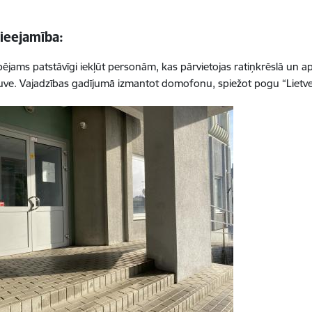
ieejamība:
spējams patstāvīgi iekļūt personām, kas pārvietojas ratiņkrēslā un a
ve. Vajadzības gadījumā izmantot domofonu, spiežot pogu “Lietve