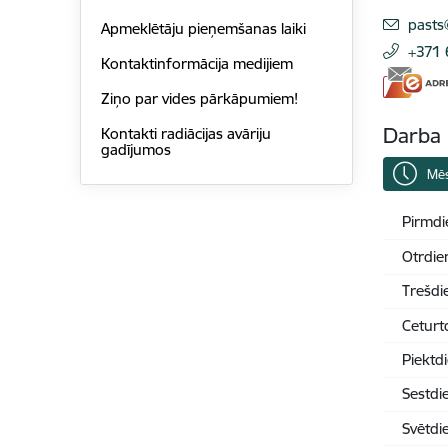
E-pas
pasts
Apmeklētāju pieņemšanas laiki
+371
Kontaktinformācija medijiem
Ziņo par vides pārkāpumiem!
Darba 
Kontakti radiācijas avāriju
gadījumos
Mēs
Pirmdi
Otrdie
Trešdi
Ceturt
Piektd
Sestdi
Svētdi