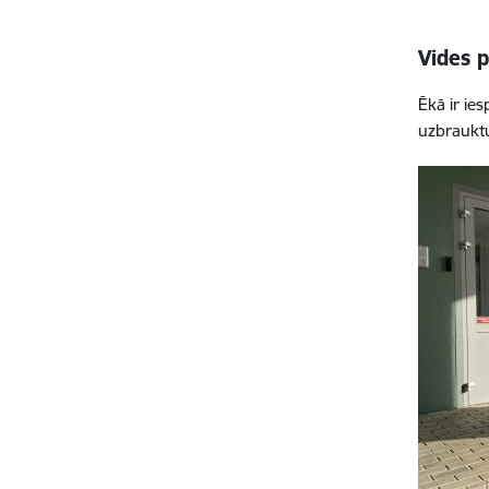
Vides p
Ēkā ir ie
uzbrauktu