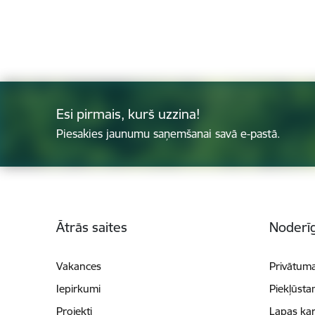
Esi pirmais, kurš uzzina!
Piesakies jaunumu saņemšanai savā e-pastā.
Kājene
Ātrās saites
Noderīg
Vakances
Privātuma
Iepirkumi
Piekļūsta
Projekti
Lapas kar