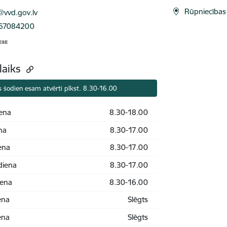
ts:
Rūpniecības 
@vvd.gov.lv
 67084200
laiks
 šodien esam atvērti plkst. 8.30-16.00
ena
8.30-18.00
na
8.30-17.00
ena
8.30-17.00
diena
8.30-17.00
iena
8.30-16.00
ena
Slēgts
ena
Slēgts