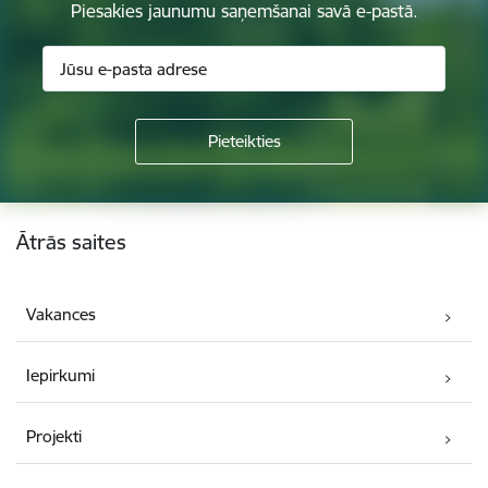
Piesakies jaunumu saņemšanai savā e-pastā.
Kājene
Ātrās saites
Vakances
Iepirkumi
Projekti