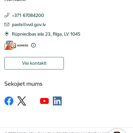
+371 67084200
E-pasts:
pasts@vvd.gov.lv
Rūpniecības iela 23, Rīga, LV 1045
Visi kontakti
Sekojiet mums