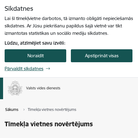
Pāriet uz lapas saturu
Sīkdatnes
Spied
lai meklētu
Enter
Lai šī tīmekļvietne darbotos, tā izmanto obligāti nepieciešamās
sīkdatnes. Ar Jūsu piekrišanu papildus šajā vietnē var tikt
izmantotas statistikas un sociālo mediju sīkdatnes.
Lūdzu, atzīmējiet savu izvēli:
Noraidīt
Apstiprināt visas
Pārvaldīt sīkdatnes
Sākums
Tīmekļa vietnes novērtējums
Tīmekļa vietnes novērtējums