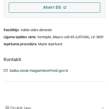
Atvērt EIS
Pasūtītājs
Valsts vides dienests
Līguma izpildes vieta
Ventspils, Mauru ceļš 65 (LATVIJA), LV-3601
Iepirkuma procedūra
Mazie iepirkumi
Kontakti
E-pasts:
baiba.ozola-magazniece@vvd.gov.lv
Drukāt lapu