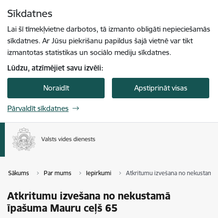
Pāriet uz lapas saturu
Sīkdatnes
Spied
lai meklētu
Enter
Lai šī tīmekļvietne darbotos, tā izmanto obligāti nepieciešamās
sīkdatnes. Ar Jūsu piekrišanu papildus šajā vietnē var tikt
izmantotas statistikas un sociālo mediju sīkdatnes.
Lūdzu, atzīmējiet savu izvēli:
Noraidīt
Apstiprināt visas
Pārvaldīt sīkdatnes
Sākums
Par mums
Iepirkumi
Atkritumu izvešana no nekustamā
Atkritumu izvešana no nekustamā
īpašuma Mauru ceļš 65