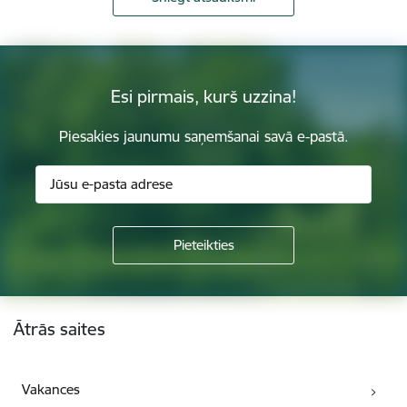
Esi pirmais, kurš uzzina!
Piesakies jaunumu saņemšanai savā e-pastā.
Kājene
Ātrās saites
Vakances