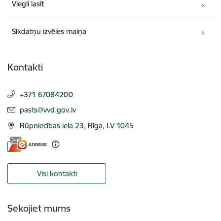
Viegli lasīt
Sīkdatņu izvēles maiņa
Kontakti
+371 67084200
E-pasts:
pasts@vvd.gov.lv
Rūpniecības iela 23, Rīga, LV 1045
Visi kontakti
Sekojiet mums