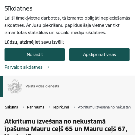
Pāriet uz lapas saturu
Sīkdatnes
Spied
lai meklētu
Enter
Lai šī tīmekļvietne darbotos, tā izmanto obligāti nepieciešamās
sīkdatnes. Ar Jūsu piekrišanu papildus šajā vietnē var tikt
izmantotas statistikas un sociālo mediju sīkdatnes.
Lūdzu, atzīmējiet savu izvēli:
Noraidīt
Apstiprināt visas
Pārvaldīt sīkdatnes
Sākums
Par mums
Iepirkumi
Atkritumu izvešana no nekustamā ī
Atkritumu izvešana no nekustamā
īpašuma Mauru ceļš 65 un Mauru ceļš 67,