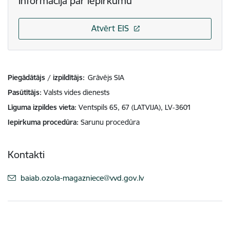
Informācija par iepirkumu
Atvērt EIS
Piegādātājs / izpildītājs:
Grāvējs SIA
Pasūtītājs
Valsts vides dienests
Līguma izpildes vieta
Ventspils 65, 67 (LATVIJA), LV-3601
Iepirkuma procedūra
Sarunu procedūra
Kontakti
E-pasts:
baiab.ozola-magazniece@vvd.gov.lv