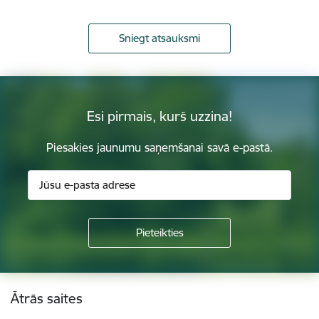
Sniegt atsauksmi
Esi pirmais, kurš uzzina!
Piesakies jaunumu saņemšanai savā e-pastā.
Kājene
Ātrās saites