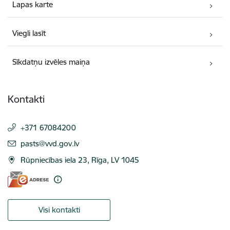
Lapas karte
Viegli lasīt
Sīkdatņu izvēles maiņa
Kontakti
+371 67084200
E-pasts:
pasts@vvd.gov.lv
Rūpniecības iela 23, Rīga, LV 1045
Visi kontakti