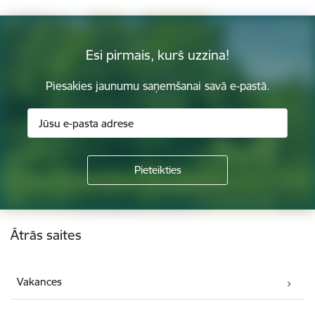
Esi pirmais, kurš uzzina!
Piesakies jaunumu saņemšanai savā e-pastā.
Kājene
Ātrās saites
Vakances