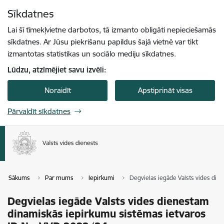
Pāriet uz lapas saturu
Sīkdatnes
Spied
lai meklētu
Enter
Lai šī tīmekļvietne darbotos, tā izmanto obligāti nepieciešamās
sīkdatnes. Ar Jūsu piekrišanu papildus šajā vietnē var tikt
izmantotas statistikas un sociālo mediju sīkdatnes.
Lūdzu, atzīmējiet savu izvēli:
Noraidīt
Apstiprināt visas
Pārvaldīt sīkdatnes
Sākums
Par mums
Iepirkumi
Degvielas iegāde Valsts vides die
Degvielas iegāde Valsts vides dienestam
dinamiskās iepirkumu sistēmas ietvaros