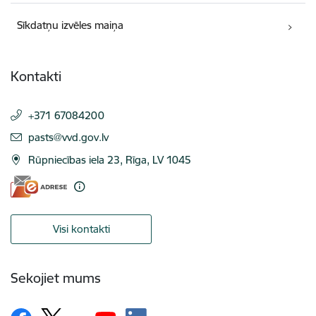
Sīkdatņu izvēles maiņa
Kontakti
+371 67084200
E-pasts:
pasts@vvd.gov.lv
Rūpniecības iela 23, Rīga, LV 1045
Visi kontakti
Sekojiet mums