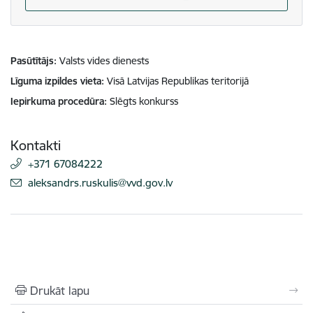
Pasūtītājs
Valsts vides dienests
Līguma izpildes vieta
Visā Latvijas Republikas teritorijā
Iepirkuma procedūra
Slēgts konkurss
Kontakti
+371 67084222
E-pasts:
aleksandrs.ruskulis@vvd.gov.lv
Drukāt lapu