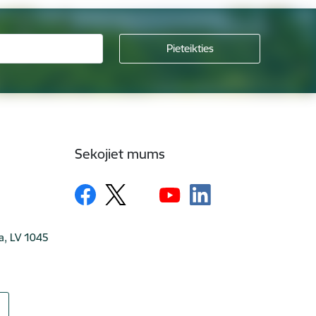
Sekojiet mums
ga, LV 1045