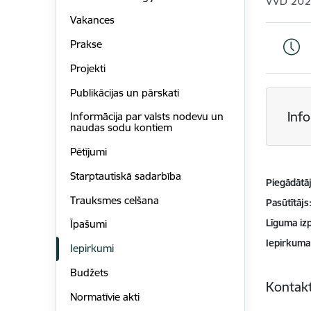
VVD 202
Vakances
Prakse
Projekti
Publikācijas un pārskati
Inf
Informācija par valsts nodevu un
naudas sodu kontiem
Pētījumi
Starptautiskā sadarbība
Piegādātājs
Trauksmes celšana
Pasūtītājs
Līguma izp
Īpašumi
Iepirkuma
Iepirkumi
Budžets
Kontakt
Normatīvie akti