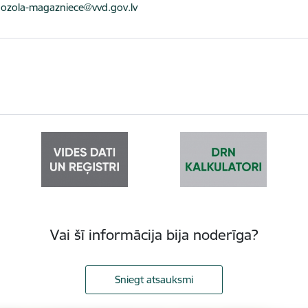
ts:
.ozola-magazniece@vvd.gov.lv
Vai šī informācija bija noderīga?
Sniegt atsauksmi