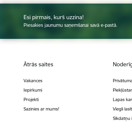
Esi pirmais, kurš uzzina!
Piesakies jaunumu saņemšanai savā e-pastā.
Kājene
Ātrās saites
Noderīg
Vakances
Privātuma
Iepirkumi
Piekļūsta
Projekti
Lapas kar
Sazinies ar mums!
Viegli lasī
Sīkdatņu 