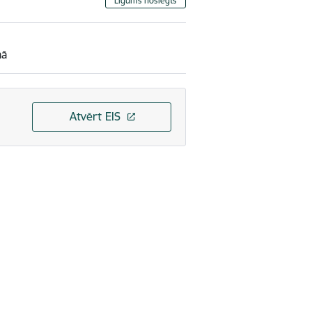
Līgums noslēgts
mā
Atvērt EIS