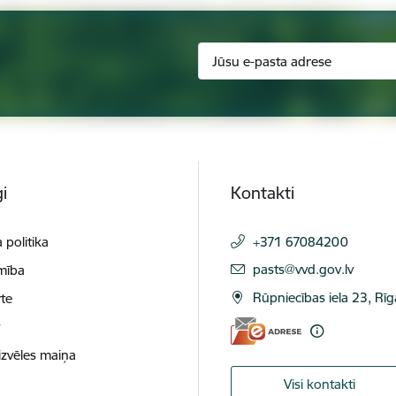
i
Kontakti
 politika
+371 67084200
E-pasts:
pasts@vvd.gov.lv
mība
Rūpniecības iela 23, Rī
te
t
izvēles maiņa
Visi kontakti