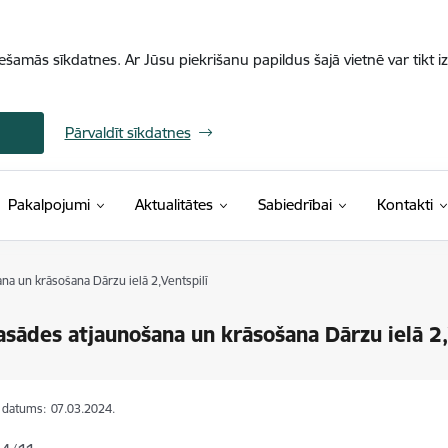
iešamās sīkdatnes. Ar Jūsu piekrišanu papildus šajā vietnē var tikt i
Pārvaldīt sīkdatnes
Pakalpojumi
Aktualitātes
Sabiedrībai
Kontakti
na un krāsošana Dārzu ielā 2,Ventspilī
asādes atjaunošana un krāsošana Dārzu ielā 2,
s datums:
07.03.2024.