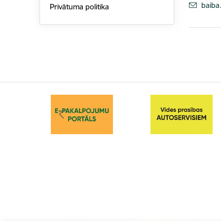
E-pas
baiba
Privātuma politika