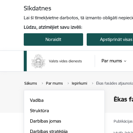
Pāriet uz lapas saturu
Sīkdatnes
Lai šī tīmekļvietne darbotos, tā izmanto obligāti nepiec
Lūdzu, atzīmējiet savu izvēli:
Noraidīt
Apstiprināt visas
Par mums
Sākums
Par mums
Iepirkumi
Ēkas fasādes atjaunoša
Ēkas f
Vadība
Struktūra
Darbības jomas
Publikācija
Darbības stratēģija