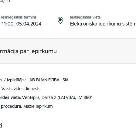
4/11
Iesniegšanas termiņš
Iesniegšanas vieta
11:00, 05.04.2024
Elektronisko iepirkumu sistē
ormācija par iepirkumu
 / izpildītājs:
''AB BŪVNIECĪBA'' SIA
Valsts vides dienests
ildes vieta
Ventspils, Dārza 2 (LATVIJA), LV-3601
 procedūra
Mazie iepirkumi
i